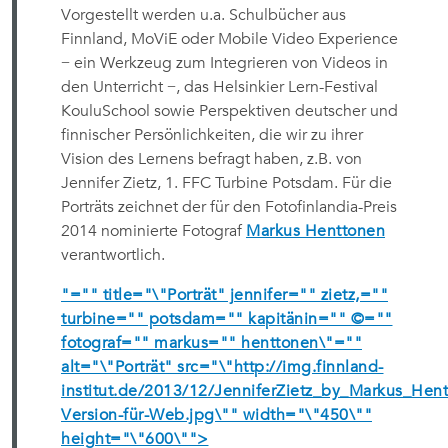
Vorgestellt werden u.a. Schulbücher aus
Finnland, MoViE oder Mobile Video Experience
− ein Werkzeug zum Integrieren von Videos in
den Unterricht −, das Helsinkier Lern-Festival
KouluSchool sowie Perspektiven deutscher und
finnischer Persönlichkeiten, die wir zu ihrer
Vision des Lernens befragt haben, z.B. von
Jennifer Zietz, 1. FFC Turbine Potsdam. Für die
Porträts zeichnet der für den Fotofinlandia-Preis
2014 nominierte Fotograf
Markus Henttonen
verantwortlich.
"="" title="\"Porträt" jennifer="" zietz,=""
turbine="" potsdam="" kapitänin="" ©=""
fotograf="" markus="" henttonen\"=""
alt="\"Porträt" src="\"http://img.finnland-
institut.de/2013/12/JenniferZietz_by_Markus_Hent
Version-für-Web.jpg\"" width="\"450\""
height="\"600\"">