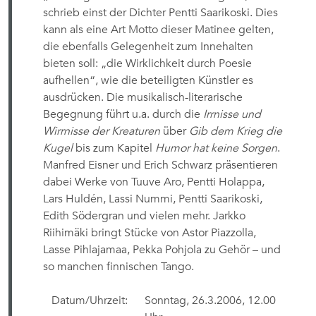
schrieb einst der Dichter Pentti Saarikoski. Dies
kann als eine Art Motto dieser Matinee gelten,
die ebenfalls Gelegenheit zum Innehalten
bieten soll: „die Wirklichkeit durch Poesie
aufhellen“, wie die beteiligten Künstler es
ausdrücken. Die musikalisch-literarische
Begegnung führt u.a. durch die
Irrnisse und
Wirrnisse der Kreaturen
über
Gib dem Krieg die
Kugel
bis zum Kapitel
Humor hat keine Sorgen
.
Manfred Eisner und Erich Schwarz präsentieren
dabei Werke von Tuuve Aro, Pentti Holappa,
Lars Huldén, Lassi Nummi, Pentti Saarikoski,
Edith Södergran und vielen mehr. Jarkko
Riihimäki bringt Stücke von Astor Piazzolla,
Lasse Pihlajamaa, Pekka Pohjola zu Gehör – und
so manchen finnischen Tango.
Datum/Uhrzeit:
Sonntag, 26.3.2006, 12.00