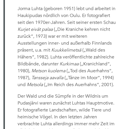
Jorma Luhta (geboren 1951) lebt und arbeitet in
Haukipudas nördlich von Oulu. Er fotografiert
seit den 1970er-Jahren. Seit seiner ersten Schau
Kurjet eivät palaa
(„Die Kraniche kehren nicht
zurück“, 1973) war er mit weiteren
Ausstellungen inner- und außerhalb Finnlands
präsent, u.a. mit
Kuukkelimetsä
(„Wald des
Hähers“, 1982). Luhta veröffentlichte zahlreiche
Bildbände, darunter
Kurkimaa
(„Kranichland“,
1980),
Metson kuolema
(„Tod des Auerhahns“,
1987),
Tansseja aavalla
(„Tänze im Moor“, 1994)
und
Metsola
(„Im Reich des Auerhahns“, 2001).
Der Wald und die Sümpfe in der Wildnis um
Pudasjärvi waren zunächst Luhtas Hauptmotive.
Er fotografierte Landschaften, wilde Tiere und
heimische Vögel. In den letzten Jahren
verbrachte Luhta allerdings immer mehr Zeit im