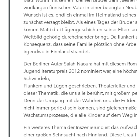
Matti wohnt mit seinem kleinen Bruder Sami, seiner
wortkargen finnischen Vater in einer beengten Neu
Wunsch ist es, endlich einmal im Heimatland seines
zunächst versagt bleibt. Als eines Tages der Bruder 
kommt Matti drei Lügengeschichten seiner Eltern auf
Weltbild gehörig durcheinander bringt. Da flunkert
Konsequenz, dass seine Familie plötzlich ohne Ar
irgendwo in Finnland strandet.
Der Berliner Autor Salah Naoura hat mit diesem Rom
Jugendliteraturpreis 2012 nominiert war, eine höch
Schwindeln,
Flunkern und Lügen geschrieben. Theaterleiter und 
dieser Thematik, die uns alle berührt, mit großem
Denn der Umgang mit der Wahrheit und die Entdecku
nicht immer perfekt sein können, sind gleichermaße
Wachstumsprozesse, die alle Kinder auf dem Weg i
Ein weiteres Thema der Inszenierung ist das Aufwa
einer großen Sehnsucht nach Finnland. Diese Urauf