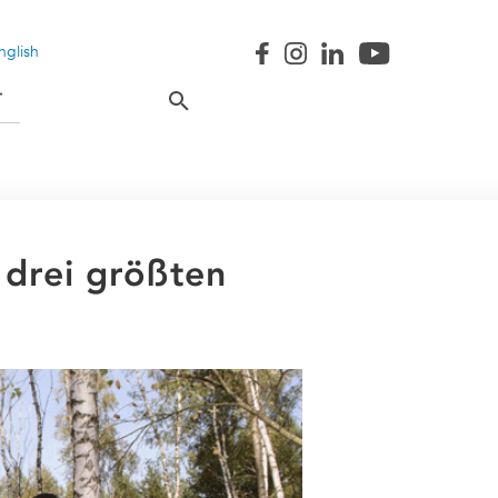
nglish
T
 drei größten