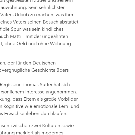
 oft gestressten Mutter und seinem
bauwohnung. Sein sehnlichster
 Vaters Urlaub zu machen, was ihm
seines Vaters seinen Besuch abstattet,
 die Spur, was sein kindliches
 auch Matti – mit der ungeahnten
beit, ohne Geld und ohne Wohnung
an, der für den Deutschen
st vergnügliche Geschichte übers
Regisseur Thomas Sutter hat sich
 persönlichem Interesse angenommen.
ng, dass Eltern als große Vorbilder
n kognitive wie emotionale Lern- und
ns Erwachsenleben durchlaufen.
chsen zwischen zwei Kulturen sowie
führung markiert als modernes