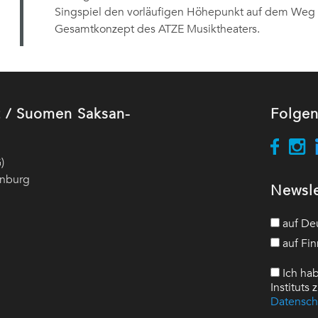
Singspiel den vorläufigen Höhepunkt auf dem Weg
Gesamtkonzept des ATZE Musiktheaters.
ut / Suomen Saksan-
Folgen
)
enburg
Newsle
auf De
auf Fin
Ich hab
Instituts
Datensch