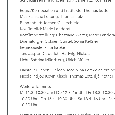
Schulklassen mit Kindern ab 7 Jahren (2.−6. Klasse). 
Regie/Komposition und Liedtexte: Thomas Sutter
Musikalische Leitung: Thomas Lotz
Bühnenbild: Jochen G. Hochfeld
Kostümbild: Marie Landgraf
Kostümherstellung: Christiane Walter, Marie Landgraf
Dramaturgie: Göksen Güntel, Sonja Keßner
Regieassistenz: Ita Räpke
Ton: Jasper Diederich, Hartwig Nickola
Licht: Sabrina Münzberg, Ulrich Müller
Darsteller_innen: Heleen Joor, Nina Lorck-Schierning
Nicola Indjov, Kevin Klisch, Thomas Lotz, Iljá Pletne
Weitere Termine:
Mi 11.3. 10.30 Uhr | Do 12.3. 16 Uhr | Fr 13.3. 10.30 
10.30 Uhr | Do 16.4. 10.30 Uhr | Sa 18.4. 16 Uhr | Sa 6
10.30 Uhr