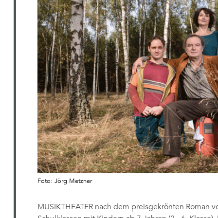
Foto: Jörg Metzner
MUSIKTHEATER nach dem preisgekrönten Roman von