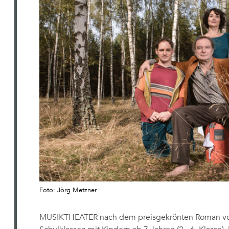
Foto: Jörg Metzner
MUSIKTHEATER nach dem preisgekrönten Roman von