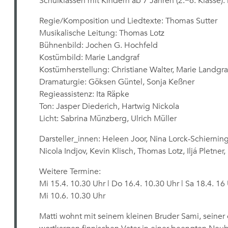
Schulklassen mit Kindern ab 7 Jahren (2.−6. Klasse). 
Regie/Komposition und Liedtexte: Thomas Sutter
Musikalische Leitung: Thomas Lotz
Bühnenbild: Jochen G. Hochfeld
Kostümbild: Marie Landgraf
Kostümherstellung: Christiane Walter, Marie Landgraf
Dramaturgie: Göksen Güntel, Sonja Keßner
Regieassistenz: Ita Räpke
Ton: Jasper Diederich, Hartwig Nickola
Licht: Sabrina Münzberg, Ulrich Müller
Darsteller_innen: Heleen Joor, Nina Lorck-Schierning
Nicola Indjov, Kevin Klisch, Thomas Lotz, Iljá Pletne
Weitere Termine:
Mi 15.4. 10.30 Uhr | Do 16.4. 10.30 Uhr | Sa 18.4. 16 U
Mi 10.6. 10.30 Uhr
Matti wohnt mit seinem kleinen Bruder Sami, seiner