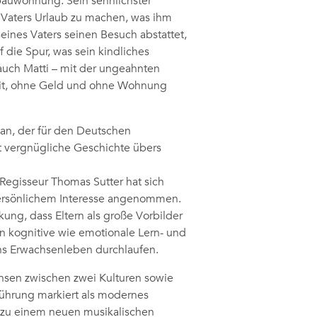
bauwohnung. Sein sehnlichster
 Vaters Urlaub zu machen, was ihm
seines Vaters seinen Besuch abstattet,
 die Spur, was sein kindliches
 auch Matti – mit der ungeahnten
beit, ohne Geld und ohne Wohnung
an, der für den Deutschen
st vergnügliche Geschichte übers
Regisseur Thomas Sutter hat sich
 persönlichem Interesse angenommen.
ng, dass Eltern als große Vorbilder
n kognitive wie emotionale Lern- und
ns Erwachsenleben durchlaufen.
chsen zwischen zwei Kulturen sowie
führung markiert als modernes
 zu einem neuen musikalischen