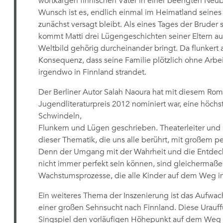
wortkargen finnischen Vater in einer beengten Neu
Wunsch ist es, endlich einmal im Heimatland seines
zunächst versagt bleibt. Als eines Tages der Bruder 
kommt Matti drei Lügengeschichten seiner Eltern auf
Weltbild gehörig durcheinander bringt. Da flunkert
Konsequenz, dass seine Familie plötzlich ohne Ar
irgendwo in Finnland strandet.
Der Berliner Autor Salah Naoura hat mit diesem Rom
Jugendliteraturpreis 2012 nominiert war, eine höch
Schwindeln,
Flunkern und Lügen geschrieben. Theaterleiter und 
dieser Thematik, die uns alle berührt, mit großem
Denn der Umgang mit der Wahrheit und die Entdecku
nicht immer perfekt sein können, sind gleichermaße
Wachstumsprozesse, die alle Kinder auf dem Weg i
Ein weiteres Thema der Inszenierung ist das Aufwa
einer großen Sehnsucht nach Finnland. Diese Urauf
Singspiel den vorläufigen Höhepunkt auf dem Weg