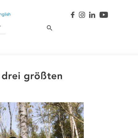
nglish
T
 drei größten