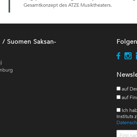
Gesamtkonzept des ATZE Musiktheaters.
ut / Suomen Saksan-
Folgen
)
enburg
Newsle
auf De
auf Fin
Ich hab
Instituts
Datensch