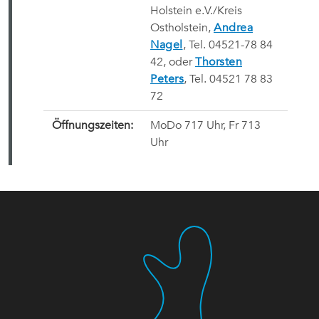
Holstein e.V./Kreis
Ostholstein,
Andrea
Nagel
, Tel. 04521-78 84
42, oder
Thorsten
Peters
, Tel. 04521 78 83
72
Öffnungszeiten:
MoDo 717 Uhr, Fr 713
Uhr