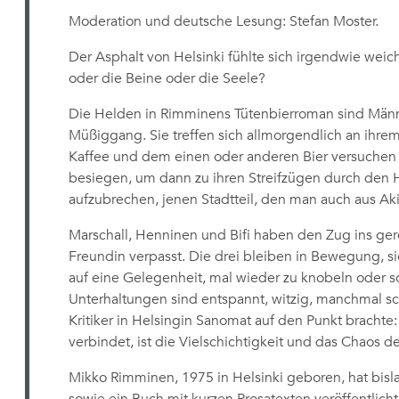
Moderation und deutsche Lesung: Stefan Moster.
Der Asphalt von Helsinki fühlte sich irgendwie wei
oder die Beine oder die Seele?
Die Helden in Rimminens Tütenbierroman sind Männer
Müßiggang. Sie treffen sich allmorgendlich an ihre
Kaffee und dem einen oder anderen Bier versuchen 
besiegen, um dann zu ihren Streifzügen durch den Hel
aufzubrechen, jenen Stadtteil, den man auch aus Ak
Marschall, Henninen und Bifi haben den Zug ins ge
Freundin verpasst. Die drei bleiben in Bewegung, si
auf eine Gelegenheit, mal wieder zu knobeln oder so
Unterhaltungen sind entspannt, witzig, manchmal sch
Kritiker in Helsingin Sanomat auf den Punkt bracht
verbindet, ist die Vielschichtigkeit und das Chaos des
Mikko Rimminen, 1975 in Helsinki geboren, hat bis