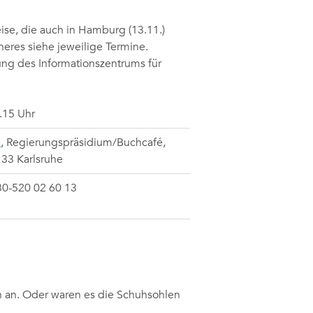
ise, die auch in Hamburg (13.11.)
äheres siehe jeweilige Termine.
ung des Informationszentrums für
.15 Uhr
u
,
Regierungspräsidium/Buchcafé,
6133 Karlsruhe
030-520 02 60 13
ch an. Oder waren es die Schuhsohlen