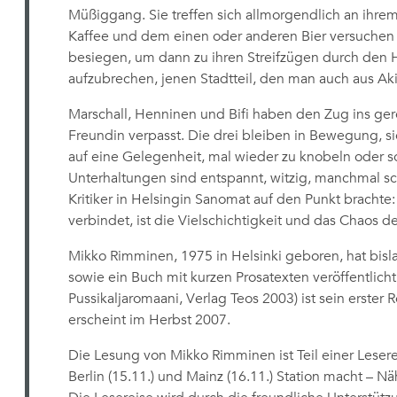
Müßiggang. Sie treffen sich allmorgendlich an ihre
Kaffee und dem einen oder anderen Bier versuchen 
besiegen, um dann zu ihren Streifzügen durch den Hel
aufzubrechen, jenen Stadtteil, den man auch aus Ak
Marschall, Henninen und Bifi haben den Zug ins ge
Freundin verpasst. Die drei bleiben in Bewegung, si
auf eine Gelegenheit, mal wieder zu knobeln oder so
Unterhaltungen sind entspannt, witzig, manchmal sch
Kritiker in Helsingin Sanomat auf den Punkt bracht
verbindet, ist die Vielschichtigkeit und das Chaos des
Mikko Rimminen, 1975 in Helsinki geboren, hat bis
sowie ein Buch mit kurzen Prosatexten veröffentlicht
Pussikaljaromaani, Verlag Teos 2003) ist sein erster Ro
erscheint im Herbst 2007.
Die Lesung von Mikko Rimminen ist Teil einer Lesere
Berlin (15.11.) und Mainz (16.11.) Station macht – N