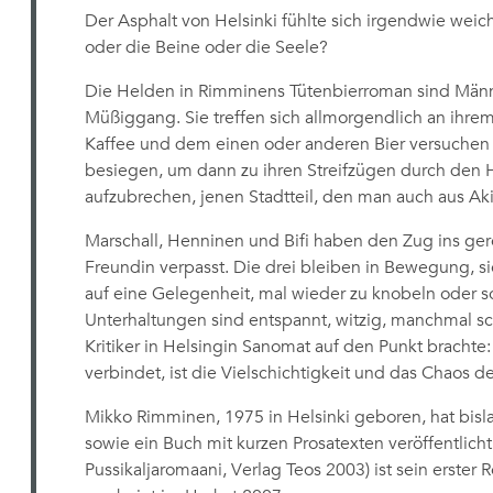
Der Asphalt von Helsinki fühlte sich irgendwie wei
oder die Beine oder die Seele?
Die Helden in Rimminens Tütenbierroman sind Männer
Müßiggang. Sie treffen sich allmorgendlich an ihre
Kaffee und dem einen oder anderen Bier versuchen 
besiegen, um dann zu ihren Streifzügen durch den Hel
aufzubrechen, jenen Stadtteil, den man auch aus Ak
Marschall, Henninen und Bifi haben den Zug ins ge
Freundin verpasst. Die drei bleiben in Bewegung, si
auf eine Gelegenheit, mal wieder zu knobeln oder so
Unterhaltungen sind entspannt, witzig, manchmal sch
Kritiker in Helsingin Sanomat auf den Punkt bracht
verbindet, ist die Vielschichtigkeit und das Chaos des
Mikko Rimminen, 1975 in Helsinki geboren, hat bis
sowie ein Buch mit kurzen Prosatexten veröffentlicht
Pussikaljaromaani, Verlag Teos 2003) ist sein erster Ro