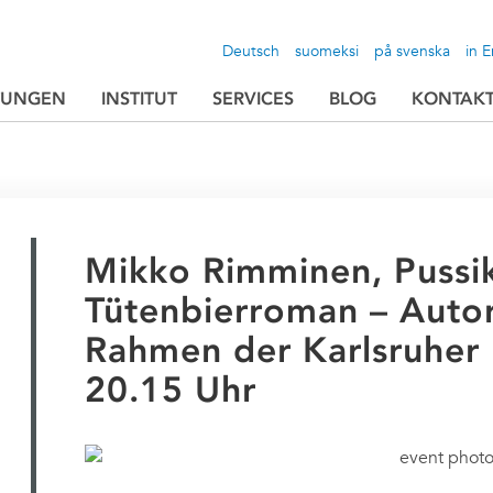
Deutsch
suomeksi
på svenska
in E
TUNGEN
INSTITUT
SERVICES
BLOG
KONTAK
Mikko Rimminen, Pussik
Tütenbierroman – Auto
Rahmen der Karlsruher 
20.15 Uhr