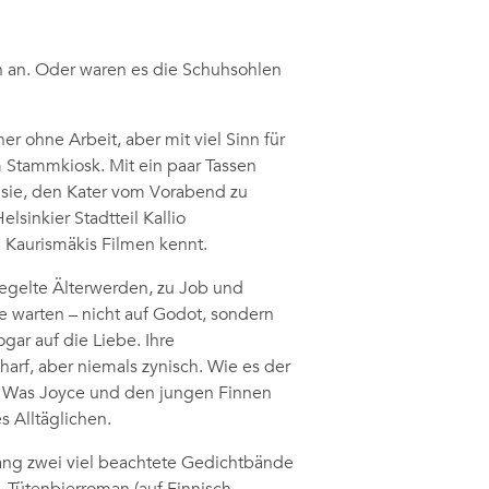
ch an. Oder waren es die Schuhsohlen
 ohne Arbeit, aber mit viel Sinn für
m Stammkiosk. Mit ein paar Tassen
sie, den Kater vom Vorabend zu
sinkier Stadtteil Kallio
i Kaurismäkis Filmen kennt.
regelte Älterwerden, zu Job und
e warten – nicht auf Godot, sondern
gar auf die Liebe. Ihre
arf, aber niemals zynisch. Wie es der
e: Was Joyce und den jungen Finnen
 Alltäglichen.
lang zwei viel beachtete Gedichtbände