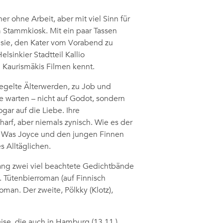
 ohne Arbeit, aber mit viel Sinn für
m Stammkiosk. Mit ein paar Tassen
sie, den Kater vom Vorabend zu
sinkier Stadtteil Kallio
i Kaurismäkis Filmen kennt.
regelte Älterwerden, zu Job und
e warten – nicht auf Godot, sondern
gar auf die Liebe. Ihre
arf, aber niemals zynisch. Wie es der
e: Was Joyce und den jungen Finnen
 Alltäglichen.
lang zwei viel beachtete Gedichtbände
. Tütenbierroman (auf Finnisch
man. Der zweite, Pölkky (Klotz),
ise, die auch in Hamburg (13.11.)