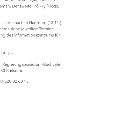
. Tütenbierroman (auf Finnisch
man. Der zweite, Pölkky (Klotz),
ise, die auch in Hamburg (13.11.)
äheres siehe jeweilige Termine.
ung des Informationszentrums für
.15 Uhr
u
,
Regierungspräsidium/Buchcafé,
6133 Karlsruhe
030-520 02 60 13