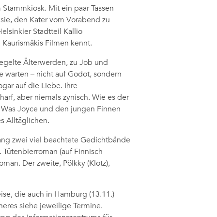
m Stammkiosk. Mit ein paar Tassen
sie, den Kater vom Vorabend zu
sinkier Stadtteil Kallio
i Kaurismäkis Filmen kennt.
regelte Älterwerden, zu Job und
e warten – nicht auf Godot, sondern
gar auf die Liebe. Ihre
arf, aber niemals zynisch. Wie es der
e: Was Joyce und den jungen Finnen
 Alltäglichen.
lang zwei viel beachtete Gedichtbände
. Tütenbierroman (auf Finnisch
man. Der zweite, Pölkky (Klotz),
ise, die auch in Hamburg (13.11.)
äheres siehe jeweilige Termine.