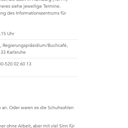
äheres siehe jeweilige Termine.
ung des Informationszentrums für
.15 Uhr
u
,
Regierungspräsidium/Buchcafé,
6133 Karlsruhe
030-520 02 60 13
ch an. Oder waren es die Schuhsohlen
 ohne Arbeit, aber mit viel Sinn für