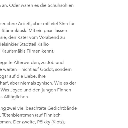
ch an. Oder waren es die Schuhsohlen
 ohne Arbeit, aber mit viel Sinn für
m Stammkiosk. Mit ein paar Tassen
sie, den Kater vom Vorabend zu
sinkier Stadtteil Kallio
i Kaurismäkis Filmen kennt.
regelte Älterwerden, zu Job und
e warten – nicht auf Godot, sondern
gar auf die Liebe. Ihre
arf, aber niemals zynisch. Wie es der
e: Was Joyce und den jungen Finnen
 Alltäglichen.
lang zwei viel beachtete Gedichtbände
. Tütenbierroman (auf Finnisch
man. Der zweite, Pölkky (Klotz),