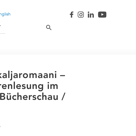
nglish
T
aljaromaani –
renlesung im
Bücherschau /