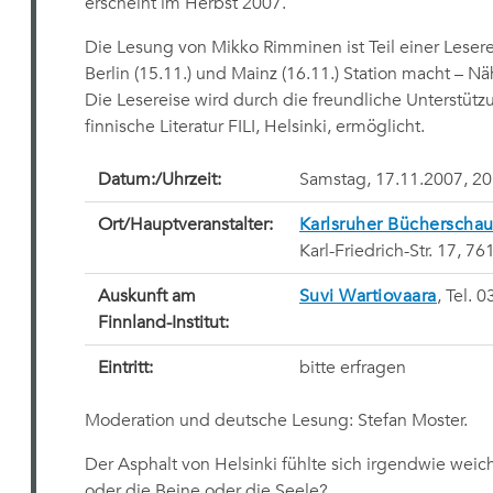
erscheint im Herbst 2007.
Die Lesung von Mikko Rimminen ist Teil einer Lesere
Berlin (15.11.) und Mainz (16.11.) Station macht – N
Die Lesereise wird durch die freundliche Unterstütz
finnische Literatur FILI, Helsinki, ermöglicht.
Datum:/Uhrzeit:
Samstag, 17.11.2007, 20
Ort/Hauptveranstalter:
Karlsruher Bücherscha
Karl-Friedrich-Str. 17, 7
Auskunft am
Suvi Wartiovaara
, Tel. 
Finnland-Institut:
Eintritt:
bitte erfragen
Moderation und deutsche Lesung: Stefan Moster.
Der Asphalt von Helsinki fühlte sich irgendwie wei
oder die Beine oder die Seele?