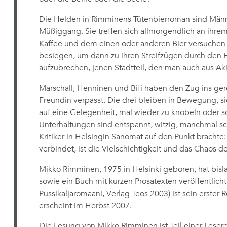
Die Helden in Rimminens Tütenbierroman sind Männer
Müßiggang. Sie treffen sich allmorgendlich an ihre
Kaffee und dem einen oder anderen Bier versuchen 
besiegen, um dann zu ihren Streifzügen durch den Hel
aufzubrechen, jenen Stadtteil, den man auch aus Ak
Marschall, Henninen und Bifi haben den Zug ins ge
Freundin verpasst. Die drei bleiben in Bewegung, si
auf eine Gelegenheit, mal wieder zu knobeln oder so
Unterhaltungen sind entspannt, witzig, manchmal sch
Kritiker in Helsingin Sanomat auf den Punkt bracht
verbindet, ist die Vielschichtigkeit und das Chaos des
Mikko Rimminen, 1975 in Helsinki geboren, hat bis
sowie ein Buch mit kurzen Prosatexten veröffentlicht
Pussikaljaromaani, Verlag Teos 2003) ist sein erster Ro
erscheint im Herbst 2007.
Die Lesung von Mikko Rimminen ist Teil einer Lesere