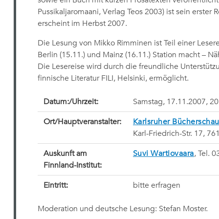
sowie ein Buch mit kurzen Prosatexten veröffentlicht
Pussikaljaromaani, Verlag Teos 2003) ist sein erster Ro
erscheint im Herbst 2007.
Die Lesung von Mikko Rimminen ist Teil einer Lesere
Berlin (15.11.) und Mainz (16.11.) Station macht – N
Die Lesereise wird durch die freundliche Unterstütz
finnische Literatur FILI, Helsinki, ermöglicht.
Datum:/Uhrzeit:
Samstag, 17.11.2007, 20
Ort/Hauptveranstalter:
Karlsruher Bücherscha
Karl-Friedrich-Str. 17, 7
Auskunft am
Suvi Wartiovaara
, Tel. 
Finnland-Institut:
Eintritt:
bitte erfragen
Moderation und deutsche Lesung: Stefan Moster.