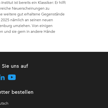
itut ist bereits ein Klassiker: Er hilft
ahlreiche Neuerscheinungen zu
ige weitere gut erhaltene Gegenstände
t 2025 nämlich an seinen neuen
ttenburg umziehen. Von einigen
n und sie gern in andere Hände
 Sie uns auf
tter bestellen
utsch