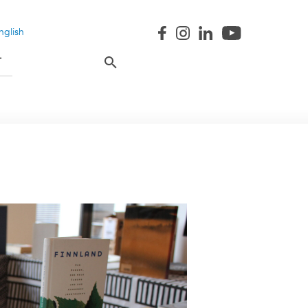
nglish
T