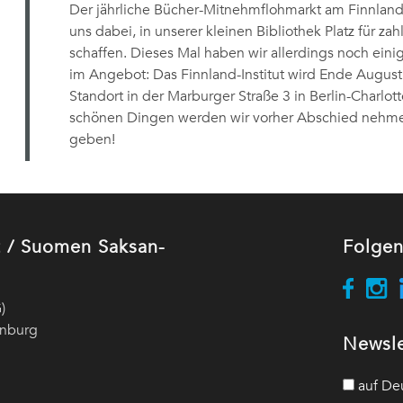
Der jährliche Bücher-Mitnehmflohmarkt am Finnland-Inst
uns dabei, in unserer kleinen Bibliothek Platz für z
schaffen. Dieses Mal haben wir allerdings noch ein
im Angebot: Das Finnland-Institut wird Ende Augus
Standort in der Marburger Straße 3 in Berlin-Charlo
schönen Dingen werden wir vorher Abschied nehme
geben!
ut / Suomen Saksan-
Folgen
)
enburg
Newsle
auf De