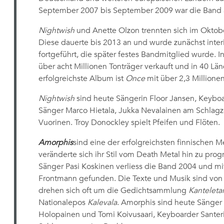
September 2007 bis September 2009 war die Band a
Nightwish
und Anette Olzon trennten sich im Oktob
Diese dauerte bis 2013 an und wurde zunächst inte
fortgeführt, die später festes Bandmitglied wurde. 
über acht Millionen Tonträger verkauft und in 40 Lä
erfolgreichste Album ist
Once
mit über 2,3 Millione
Nightwish
sind heute Sängerin Floor Jansen, Keybo
Sänger Marco Hietala, Jukka Nevalainen am Schlagz
Vuorinen. Troy Donockley spielt Pfeifen und Flöten.
Amorphis
sind eine der erfolgreichsten finnischen 
veränderte sich ihr Stil vom Death Metal hin zu pro
Sänger Pasi Koskinen verliess die Band 2004 und mi
Frontmann gefunden. Die Texte und Musik sind von de
drehen sich oft um die Gedichtsammlung
Kanteleta
Nationalepos
Kalevala
. Amorphis sind heute Sänger 
Holopainen und Tomi Koivusaari, Keyboarder Santeri K