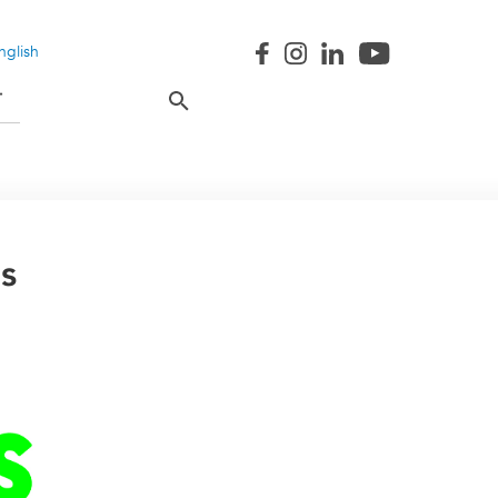
nglish
T
s