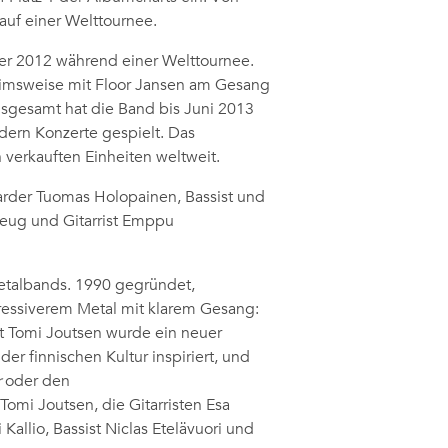
uf einer Welttournee.
er 2012 während einer Welttournee.
rimsweise mit Floor Jansen am Gesang
Insgesamt hat die Band bis Juni 2013
ndern Konzerte gespielt. Das
n verkauften Einheiten weltweit.
arder Tuomas Holopainen, Bassist und
eug und Gitarrist Emppu
Metalbands. 1990 gegründet,
gressiverem Metal mit klarem Gesang:
t Tomi Joutsen wurde ein neuer
r finnischen Kultur inspiriert, und
r
oder den
Tomi Joutsen, die Gitarristen Esa
allio, Bassist Niclas Etelävuori und