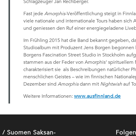
Schlagzeuger Jan Rechberger.
Fast jede
Amorphis
-Veröffentlichung steigt in Finnl
viele nationale und internationale Tours haben sich
und geniessen den Ruf einer energiegeladene Live
Im Frühling 2015 hat die Band bekannt gegeben, das
Studioalbum mit Produzent Jens Borgen begonnen ha
Borgens Fascination Street Studio in Stockholm a
stammen aus der Feder von Amorphis‘ spirituellem 
charakterisiert sie als Beschreibungen natürlicher
menschlichen Geistes – wie im finnischen National
Dezember sind
Amorphis
dann mit
Nightwish
auf To
Weitere Informationen:
www.ausfinnland.de
ut / Suomen Saksan-
Folgen