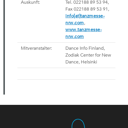
Auskunft:
Tel. 022188 89 53 94,
Fax 022188 89 53 91,
info[at]tanzmesse-
nrw.com
,
www.tanzmesse-
nrw.com
Mitveranstalter:
Dance Info Finland,
Zodiak Center for New
Dance, Helsinki