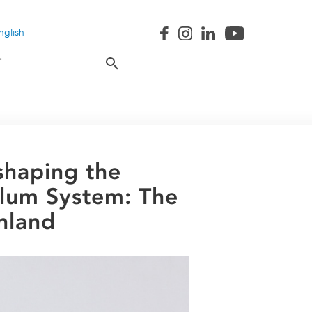
nglish
T
shaping the
um System: The
nland