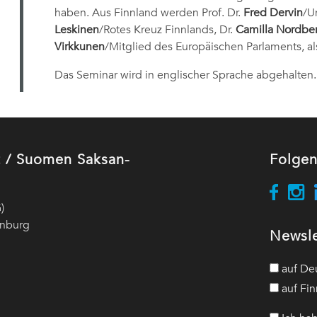
haben. Aus Finnland werden Prof. Dr.
Fred Dervin
/U
Leskinen
/Rotes Kreuz Finnlands, Dr.
Camilla Nordbe
Virkkunen
/Mitglied des Europäischen Parlaments, a
Das Seminar wird in englischer Sprache abgehalten.
ut / Suomen Saksan-
Folgen
)
enburg
Newsle
auf De
auf Fin