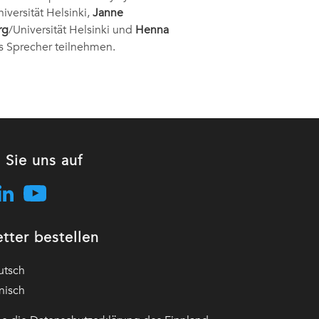
niversität Helsinki,
Janne
rg
/Universität Helsinki und
Henna
ls Sprecher teilnehmen.
 Sie uns auf
tter bestellen
utsch
nisch