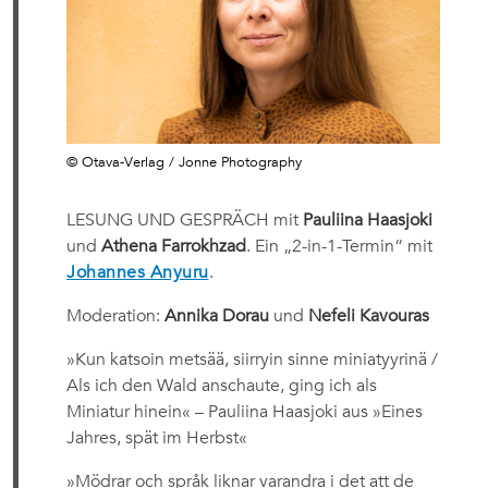
© Otava-Verlag / Jonne Photography
LESUNG UND GESPRÄCH mit
Pauliina Haasjoki
und
Athena Farrokhzad
. Ein „2-in-1-Termin“ mit
Johannes Anyuru
.
Moderation:
Annika Dorau
und
Nefeli Kavouras
»Kun katsoin metsää, siirryin sinne miniatyyrinä /
Als ich den Wald anschaute, ging ich als
Miniatur hinein« – Pauliina Haasjoki aus »Eines
Jahres, spät im Herbst«
»Mödrar och språk liknar varandra i det att de