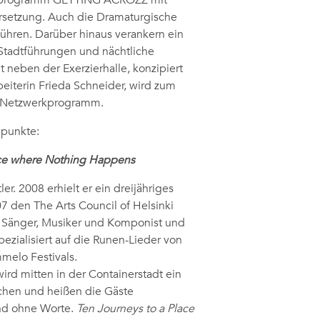
ngsprogramm GETTING ACROZZ mit
rsetzung. Auch die Dramaturgische
führen. Darüber hinaus verankern ein
 Stadtführungen und nächtliche
t neben der Exerzierhalle, konzipiert
eiterin Frieda Schneider, wird zum
und Netzwerkprogramm.
mpunkte:
ace where Nothing Happens
 2008 erhielt er ein dreijähriges
7 den The Arts Council of Helsinki
 Sänger, Musiker und Komponist und
spezialisiert auf die Runen-Lieder von
melo Festivals.
ird mitten in der Containerstadt ein
chen und heißen die Gäste
und ohne Worte.
Ten Journeys to a Place