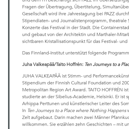
und dem ITI beschäftigt sich PAZZ im Übersetzu
Fragen der Übertragung, Übertitelung, Simultanübe
Gesellschaft wird ihre Jahrestagung bei PAZZ durch
Stipendiaten- und Journalistenprogramm, theatrale
Konzerte das Festival in der Stadt. Die Containerstad
und gebaut von der Architektin und Marthaler-Mitarb
sichtbaren Kristallisationspunkt für das Festival- 
Das Finnland-Institut unterstützt folgende Program
Juha Valkeapää/Taito Hoffrén:
Ten Journeys to a Pl
JUHA VALKEAPÄÄ ist Stimm- und Performancekünstler.
Stipendium der Finnish Cultural Foundation und 200
Metropolitan Region Art Award. TAITO HOFFRÉN ist
studierte an der Sibelius-Academie, Helsinki. Er ist 
Arhippa Perttunen und künstlerischer Leiter des Som
In
Ten Journeys to a Place where Nothing Happens
w
Zelt aufgebaut. Darin machen zwei Männer Pfannku
willkommen. Sie erzählen zehn Geschichten – mit 