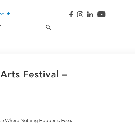
nglish
T
rts Festival –
ace Where Nothing Happens. Foto: