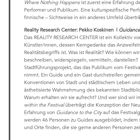
Where Nothing Happens
ist zuerst eine Erfahrung d
Performer und Publikum. Eine kulturspezifische Perf
finnische – Sichtweise in ein anderes Umfeld überträ
Reality Research Center: Pekko Koskinen
|
Guidance 
Das REALITY RESEARCH CENTER ist ein Kollektiv von
Künstler/innen, dessen Kerngedanke das Anzweifel
Realitätsbegriffs ist. Was ist Realität? Wie können wi
beschreiben, widerspiegeln, vermitteln, darstellen?
Stadtführungsprojekt, das das Publikum vom Festiv
nimmt. Ein Guide und ein Gast durchstreifen geme
Konventionen von Stadt und städtischem Leben und s
ästhetisierte Wahrnehmung des bekannten Stadtbild
Warum erhalten wir sie aufrecht? Und wer sind wir 
within the Festival
überträgt die Konzeption der Neuo
Erfahrung von
Guidance to the City
auf das Festival
werden 46 Personen zu Guides ausgebildet, indem s
und Orte finden, die sie gerne anderen Personen z