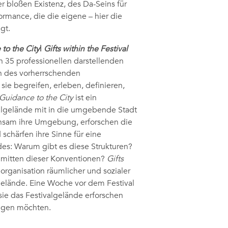
er bloßen Existenz, des Da-Seins für
ormance, die die eigene – hier die
gt.
to the City
|
Gifts within the Festival
 35 professionellen darstellenden
n des vorherrschenden
r sie begreifen, erleben, definieren,
Guidance to the City
ist ein
algelände mit in die umgebende Stadt
insam ihre Umgebung, erforschen die
chärfen ihre Sinne für eine
es: Warum gibt es diese Strukturen?
inmitten dieser Konventionen?
Gifts
rganisation räumlicher und sozialer
gelände. Eine Woche vor dem Festival
ie das Festivalgelände erforschen
eigen möchten.