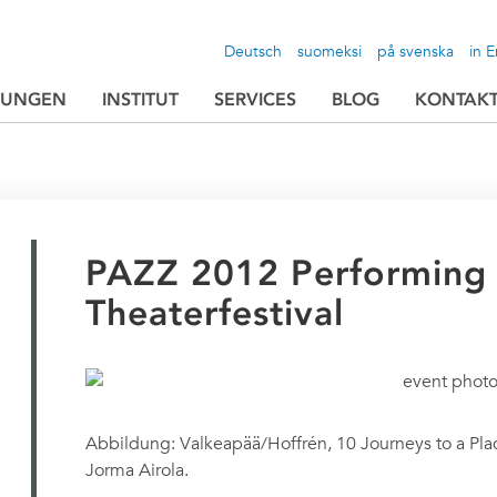
Deutsch
suomeksi
på svenska
in E
TUNGEN
INSTITUT
SERVICES
BLOG
KONTAK
PAZZ 2012 Performing A
Theaterfestival
Abbildung: Valkeapää/Hoffrén, 10 Journeys to a Pl
Jorma Airola.