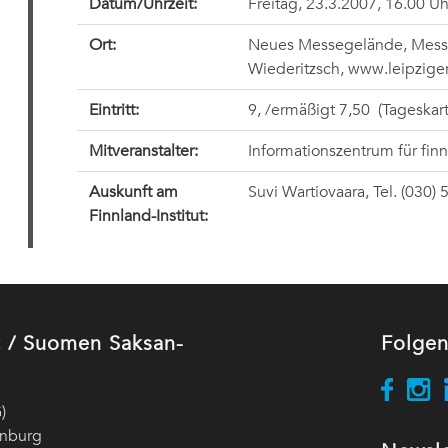
Datum/Uhrzeit:
Freitag, 23.3.2007, 16.00 Uh
Ort:
Neues Messegelände, Messe
Wiederitzsch, www.leipzig
Eintritt:
9,
/ermäßigt 7,50
(Tageskart
Mitveranstalter:
Informationszentrum für finni
Auskunft am
Suvi Wartiovaara, Tel. (030)
Finnland-Institut:
ut / Suomen Saksan-
Folgen
)
enburg