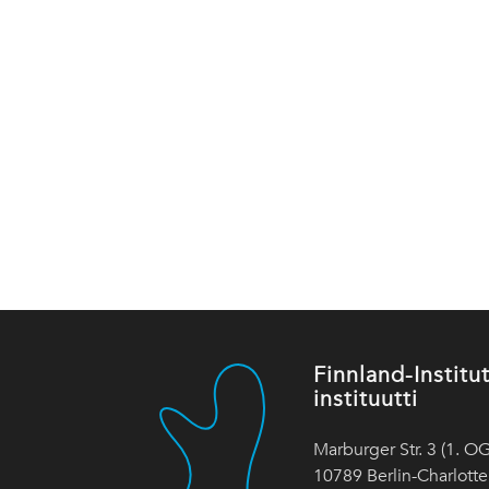
Finnland-Instit
instituutti
Marburger Str. 3 (1. OG
10789 Berlin-Charlott