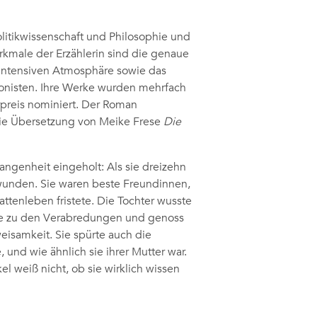
olitikwissenschaft und Philosophie und
rkmale der Erzählerin sind die genaue
intensiven Atmosphäre sowie das
gonisten. Ihre Werke wurden mehrfach
rpreis nominiert. Der Roman
ie Übersetzung von Meike Frese
Die
angenheit eingeholt: Als sie dreizehn
schwunden. Sie waren beste Freundinnen,
ttenleben fristete. Die Tochter wusste
 sie zu den Verabredungen und genoss
isamkeit. Sie spürte auch die
 und wie ähnlich sie ihrer Mutter war.
el weiß nicht, ob sie wirklich wissen