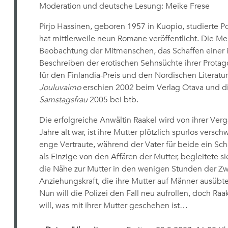
Moderation und deutsche Lesung: Meike Frese
Pirjo Hassinen, geboren 1957 in Kuopio, studierte P
hat mittlerweile neun Romane veröffentlicht. Die Me
Beobachtung der Mitmenschen, das Schaffen einer 
Beschreiben der erotischen Sehnsüchte ihrer Prota
für den Finlandia-Preis und den Nordischen Literatu
Jouluvaimo
erschien 2002 beim Verlag Otava und d
Samstagsfrau
2005 bei btb.
Die erfolgreiche Anwältin Raakel wird von ihrer Verg
Jahre alt war, ist ihre Mutter plötzlich spurlos ver
enge Vertraute, während der Vater für beide ein Scha
als Einzige von den Affären der Mutter, begleitete
die Nähe zur Mutter in den wenigen Stunden der Zwe
Anziehungskraft, die ihre Mutter auf Männer ausübte,
Nun will die Polizei den Fall neu aufrollen, doch Raak
will, was mit ihrer Mutter geschehen ist…