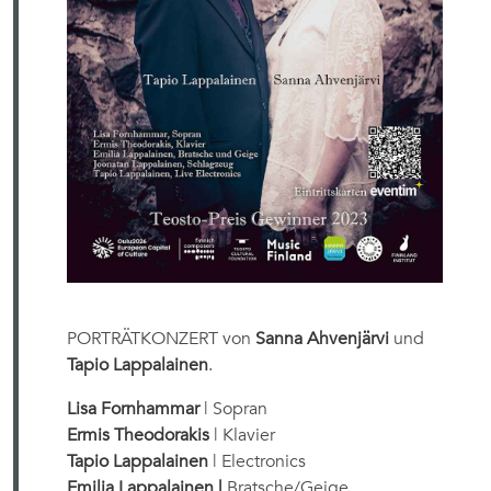
PORTRÄTKONZERT von
Sanna Ahvenjärvi
und
Tapio Lappalainen
.
Lisa Fornhammar
| Sopran
Ermis Theodorakis
| Klavier
Tapio Lappalainen
| Electronics
Emilia Lappalainen
|
Bratsche/Geige