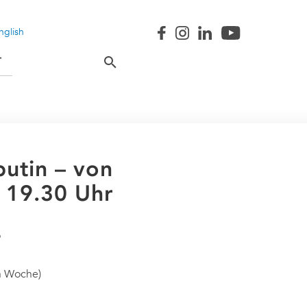
nglish
T
utin – von
/ 19.30 Uhr
n Woche)