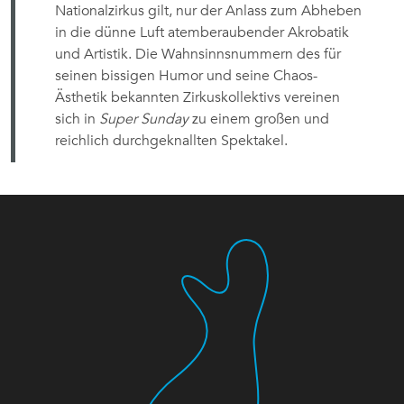
Nationalzirkus gilt, nur der Anlass zum Abheben
in die dünne Luft atemberaubender Akrobatik
und Artistik. Die Wahnsinnsnummern des für
seinen bissigen Humor und seine Chaos-
Ästhetik bekannten Zirkuskollektivs vereinen
sich in
Super Sunday
zu einem großen und
reichlich durchgeknallten Spektakel.