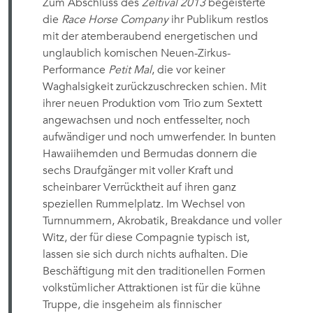
Zum Abschluss des
Zeltival 2013
begeisterte
die
Race Horse Company
ihr Publikum restlos
mit der atemberaubend energetischen und
unglaublich komischen Neuen-Zirkus-
Performance
Petit Mal
, die vor keiner
Waghalsigkeit zurückzuschrecken schien. Mit
ihrer neuen Produktion vom Trio zum Sextett
angewachsen und noch entfesselter, noch
aufwändiger und noch umwerfender. In bunten
Hawaiihemden und Bermudas donnern die
sechs Draufgänger mit voller Kraft und
scheinbarer Verrücktheit auf ihren ganz
speziellen Rummelplatz. Im Wechsel von
Turnnummern, Akrobatik, Breakdance und voller
Witz, der für diese Compagnie typisch ist,
lassen sie sich durch nichts aufhalten. Die
Beschäftigung mit den traditionellen Formen
volkstümlicher Attraktionen ist für die kühne
Truppe, die insgeheim als finnischer