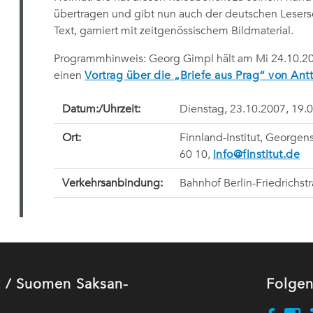
übertragen und gibt nun auch der deutschen Lesers
Text, garniert mit zeitgenössischem Bildmaterial.
Programmhinweis: Georg Gimpl hält am Mi 24.10.20
einen
Vortrag über die „Briefe aus Prag“ von Antt
Datum:/Uhrzeit:
Dienstag, 23.10.2007, 19.
Ort:
Finnland-Institut, Georgens
60 10,
info@finstitut.de
Verkehrsanbindung:
Bahnhof Berlin-Friedrichst
ut / Suomen Saksan-
Folgen