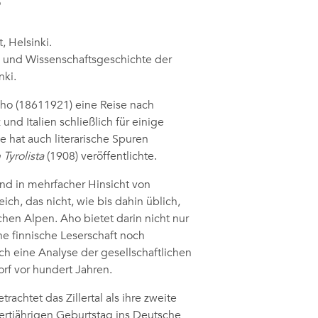
, Helsinki.
n- und Wissenschaftsgeschichte der
nki.
Aho (18611921) eine Reise nach
nd Italien schließlich für einige
e hat auch literarische Spuren
Tyrolista
(1908) veröffentlichte.
nd in mehrfacher Hinsicht von
eich, das nicht, wie bis dahin üblich,
chen Alpen. Aho bietet darin nicht nur
ne finnische Leserschaft noch
h eine Analyse der gesellschaftlichen
orf vor hundert Jahren.
trachtet das Zillertal als ihre zweite
ertjährigen Geburtstag ins Deutsche