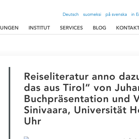
Deutsch
suomeksi
på svenska
in E
TUNGEN
INSTITUT
SERVICES
BLOG
KONTAK
Reiseliteratur anno daz
das aus Tirol“ von Juha
Buchpräsentation und V
Sinivaara, Universität H
Uhr