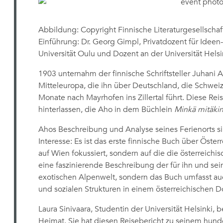
Abbildung: Copyright Finnische Literaturgesellschaft
Einführung: Dr. Georg Gimpl, Privatdozent für Idee
Universität Oulu und Dozent an der Universität Helsi
1903 unternahm der finnische Schriftsteller Juhani 
Mitteleuropa, die ihn über Deutschland, die Schweiz u
Monate nach Mayrhofen ins Zillertal führt. Diese Reis
hinterlassen, die Aho in dem Büchlein
Minkä mitäkin 
Ahos Beschreibung und Analyse seines Ferienorts si
Interesse: Es ist das erste finnische Buch über Österr
auf Wien fokussiert, sondern auf die die österreichis
eine faszinierende Beschreibung der für ihn und sei
exotischen Alpenwelt, sondern das Buch umfasst auc
und sozialen Strukturen in einem österreichischen D
Laura Sinivaara, Studentin der Universität Helsinki, be
Heimat. Sie hat diesen Reisebericht zu seinem hund