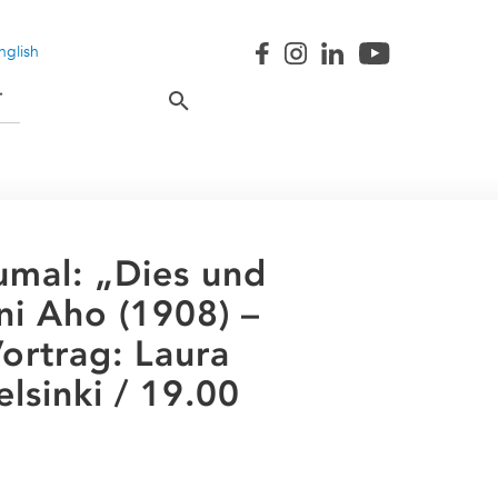
nglish
T
umal: „Dies und
ni Aho (1908) –
ortrag: Laura
elsinki / 19.00