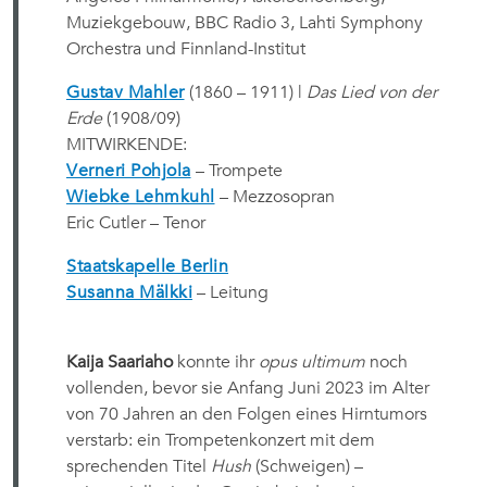
Muziekgebouw, BBC Radio 3, Lahti Symphony
Orchestra und Finnland-Institut
Gustav Mahler
(1860 – 1911) |
Das Lied von der
Erde
(1908/09)
MITWIRKENDE:
Verneri Pohjola
–
Trompete
Wiebke Lehmkuhl
–
Mezzosopran
Eric Cutler
–
Tenor
Staatskapelle Berlin
Susanna Mälkki
–
Leitung
Kaija Saariaho
konnte ihr
opus ultimum
noch
vollenden, bevor sie Anfang Juni 2023 im Alter
von 70 Jahren an den Folgen eines Hirntumors
verstarb: ein Trompetenkonzert mit dem
sprechenden Titel
Hush
(Schweigen) –