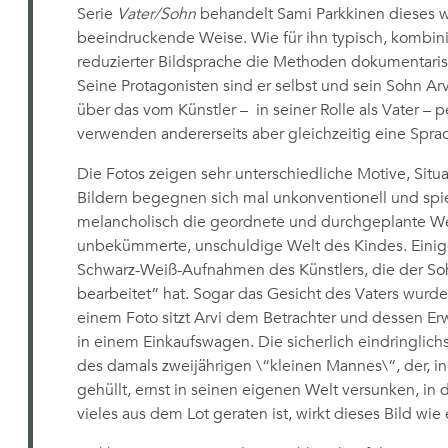
Serie
Vater/Sohn
behandelt Sami Parkkinen dieses w
beeindruckende Weise. Wie für ihn typisch, kombinie
reduzierter Bildsprache die Methoden dokumentarisc
Seine Protagonisten sind er selbst und sein Sohn Ar
über das vom Künstler – in seiner Rolle als Vater –
verwenden andererseits aber gleichzeitig eine Sprac
Die Fotos zeigen sehr unterschiedliche Motive, Sit
Bildern begegnen sich mal unkonventionell und spiele
melancholisch die geordnete und durchgeplante W
unbekümmerte, unschuldige Welt des Kindes. Einige
Schwarz-Weiß-Aufnahmen des Künstlers, die der Sohn
bearbeitet“ hat. Sogar das Gesicht des Vaters wurde
einem Foto sitzt Arvi dem Betrachter und dessen 
in einem Einkaufswagen. Die sicherlich eindringlich
des damals zweijährigen \“kleinen Mannes\“, der, i
gehüllt, ernst in seinen eigenen Welt versunken, in d
vieles aus dem Lot geraten ist, wirkt dieses Bild wi