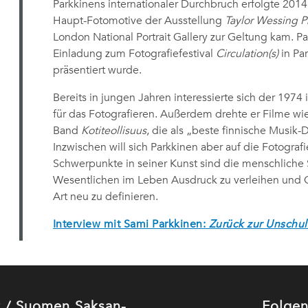
Parkkinens internationaler Durchbruch erfolgte 2014,
Haupt-Fotomotive der Ausstellung
Taylor Wessing Ph
London National Portrait Gallery zur Geltung kam. Pa
Einladung zum Fotografiefestival
Circulation(s)
in Pa
präsentiert wurde.
Bereits in jungen Jahren interessierte sich der 1974
für das Fotografieren. Außerdem drehte er Filme wie
Band
Kotiteollisuus
, die als „beste finnische Musi
Inzwischen will sich Parkkinen aber auf die Fotograf
Schwerpunkte in seiner Kunst sind die menschliche
Wesentlichen im Leben Ausdruck zu verleihen und G
Art neu zu definieren.
Interview mit Sami Parkkinen:
Zurück zur Unschu
ut / Suomen Saksan-
Folgen