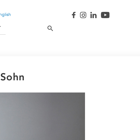
nglish
T
/Sohn