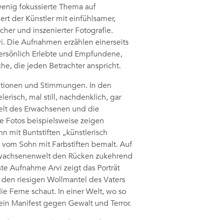
enig fokussierte Thema auf
rt der Künstler mit einfühlsamer,
her und inszenierter Fotografie.
vi. Die Aufnahmen erzählen einerseits
 persönlich Erlebte und Empfundene,
he, die jeden Betrachter anspricht.
uationen und Stimmungen. In den
risch, mal still, nachdenklich, gar
elt des Erwachsenen und die
 Fotos beispielsweise zeigen
 mit Buntstiften „künstlerisch
 vom Sohn mit Farbstiften bemalt. Auf
Erwachsenenwelt den Rücken zukehrend
ste Aufnahme Arvi zeigt das Porträt
n den riesigen Wollmantel des Vaters
ie Ferne schaut. In einer Welt, wo so
e ein Manifest gegen Gewalt und Terror.