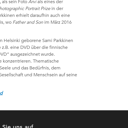
 als sein Foto
Arvi
als eines der
otographic Portrait Prize
in der
rkkinen erhielt daraufhin auch eine
ris, wo
Father and Son
im März 2016
 in Helsinki geborene Sami Parkkinen
 z.B. eine DVD über die finnische
k-DVD“ ausgezeichnet wurde.
ie konzentrieren. Thematische
 Seele und das Bedürfnis, dem
esellschaft und Menschsein auf seine
ld
 Sie uns auf