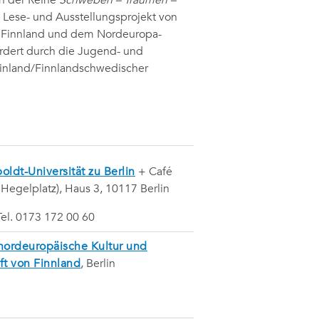
n der Reihe
Schweben – Träumen –
s Lese- und Ausstellungsprojekt von
von Finnland und dem Nordeuropa-
fördert durch die Jugend- und
 Finland/Finnlandschwedischer
ldt-Universität zu Berlin
+ Café
 Hegelplatz), Haus 3, 10117 Berlin
 Tel. 0173 172 00 60
 nordeuropäische Kultur und
ft von Finnland
, Berlin