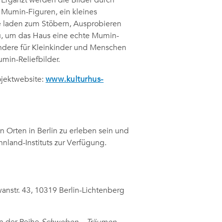
Ergänzt werden die Bilder durch
 Mumin-Figuren, ein kleines
e laden zum Stöbern, Ausprobieren
zu, um das Haus eine echte Mumin-
ondere für Kleinkinder und Menschen
in-Reliefbilder.
ojektwebsite:
www.kulturhus-
 Orten in Berlin zu erleben sein und
land-Instituts zur Verfügung.
wanstr. 43, 10319 Berlin-Lichtenberg