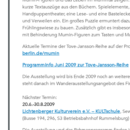
Mumin-Figuren und das Leben im Mumintal zeigen. 
kurze Textauszüge aus den Büchern. Spielelemente,
Handpuppentheater, eine Lese- und eine Basteleck
und Verweilen ein. Ein großes Puzzle ermuntert da
Frühlingswiese zu bauen. Zusätzlich gibt es insbes
mit Behinderung Mumin-Figuren zum Tasten und Mum
Aktuelle Termine der Tove-Jansson-Reihe auf der Pr
berlin.de/mumin
Programminfo Juni 2009 zur Tove-Jansson-Reihe
Die Ausstellung wird bis Ende 2009 noch an weiteren
steht danach im Wanderausstellungsangebot des Finn
Nächster Termin:
20.6.-30.8.2009
Lichtenberger Kulturverein e.V. – KULTschule
, Se
(Busse 194, 296, S3 Betriebsbahnhof Rummelsburg)