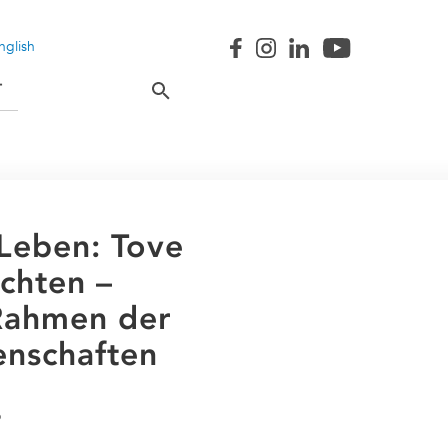
nglish
T
Leben: Tove
chten –
Rahmen der
enschaften