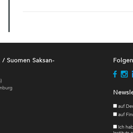
ut / Suomen Saksan-
Folgen
)
enburg
Newsle
auf De
auf Fin
Ich hab