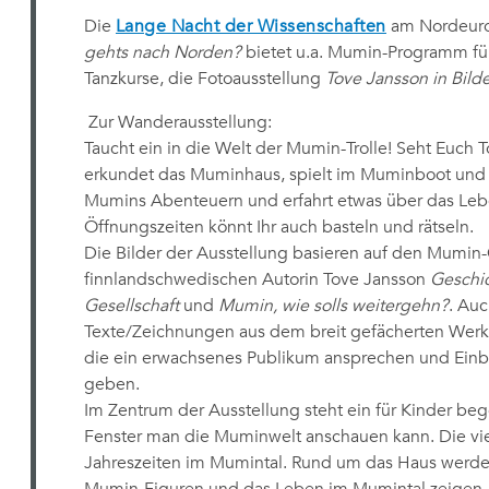
Die
Lange Nacht der Wissenschaften
am Nordeuro
gehts nach Norden?
bietet u.a. Mumin-Programm fü
Tanzkurse, die Fotoausstellung
Tove Jansson in Bild
Zur Wanderausstellung:
Taucht ein in die Welt der Mumin-Trolle! Seht Euch
erkundet das Muminhaus, spielt im Muminboot und 
Mumins Abenteuern und erfahrt etwas über das Lebe
Öffnungszeiten könnt Ihr auch basteln und rätseln.
Die Bilder der Ausstellung basieren auf den Mumin
finnlandschwedischen Autorin Tove Jansson
Geschi
Gesellschaft
und
Mumin, wie solls weitergehn?
. Auc
Texte/Zeichnungen aus dem breit gefächerten Werk 
die ein erwachsenes Publikum ansprechen und Einbli
geben.
Im Zentrum der Ausstellung steht ein für Kinder b
Fenster man die Muminwelt anschauen kann. Die vier
Jahreszeiten im Mumintal. Rund um das Haus werden