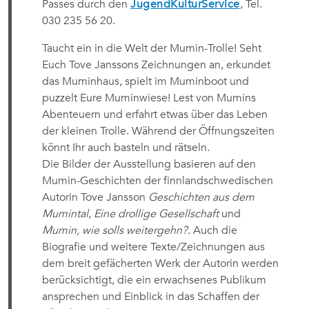
Passes durch den
JugendKulturService
, Tel.
030 235 56 20.
Taucht ein in die Welt der Mumin-Trolle! Seht
Euch Tove Janssons Zeichnungen an, erkundet
das Muminhaus, spielt im Muminboot und
puzzelt Eure Muminwiese! Lest von Mumins
Abenteuern und erfahrt etwas über das Leben
der kleinen Trolle. Während der Öffnungszeiten
könnt Ihr auch basteln und rätseln.
Die Bilder der Ausstellung basieren auf den
Mumin-Geschichten der finnlandschwedischen
Autorin Tove Jansson
Geschichten aus dem
Mumintal
,
Eine drollige Gesellschaft
und
Mumin, wie solls weitergehn?
. Auch die
Biografie und weitere Texte/Zeichnungen aus
dem breit gefächerten Werk der Autorin werden
berücksichtigt, die ein erwachsenes Publikum
ansprechen und Einblick in das Schaffen der