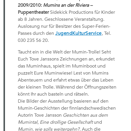
2009/2010:
Mumins an der Riviera –
Puppentheater
Sidekick Productions für Kinder
ab 8 Jahren. Geschlossene Veranstaltung.
Auslosung nur für Besitzer des Super-Ferien-
Passes durch den
JugendKulturService
, Tel.
030 235 56 20.
Taucht ein in die Welt der Mumin-Trolle! Seht
Euch Tove Janssons Zeichnungen an, erkundet
das Muminhaus, spielt im Muminboot und
puzzelt Eure Muminwiese! Lest von Mumins
Abenteuern und erfahrt etwas über das Leben
der kleinen Trolle. Während der Öffnungszeiten
könnt Ihr auch basteln und rätseln.
Die Bilder der Ausstellung basieren auf den
Mumin-Geschichten der finnlandschwedischen
Autorin Tove Jansson
Geschichten aus dem
Mumintal
,
Eine drollige Gesellschaft
und
Mumin, wie solls weitergehn?
. Auch die