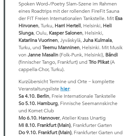
Spoken Word-/Poetry Slam-Szene im Rahmen
eines Roadtrips mit der rollenden FireFit Sauna
der FIT Freien Internationalen Tankstelle. Mit
Esa
Hirvonen
, Turku,
Harri Hertell
, Helsinki,
Heli
Slunga
, Oulu,
Kasper Salonen
, Helsinki,
Katariina Vuorinen
, Jyväskylä,
Juha Kulmala
,
Turku, und
Teemu Manninen
, Helsinki. Mit Musik
von
Janne Masalin
(Folk-Punk, Helsinki),
Bändi
(finnischer Tango, Frankfurt) und
Trio Plikat
(A
cappella-Chor, Turku).
Kurzübersicht Termine und Orte − komplette
Veranstaltungsliste
hier
:
Sa 4.10. Berlin
, Freie Internationale Tankstelle
So 5.10. Hamburg
, Finnische Seemannskirche
und Komet Club
Mo 6.10. Hannover
, Atelier Krass Unartig
Mi 8.10. Frankfurt (Main)
, Frankfurter Garten
Do 9.10. Frankfurt (Main)
, Frankfurter Garten und