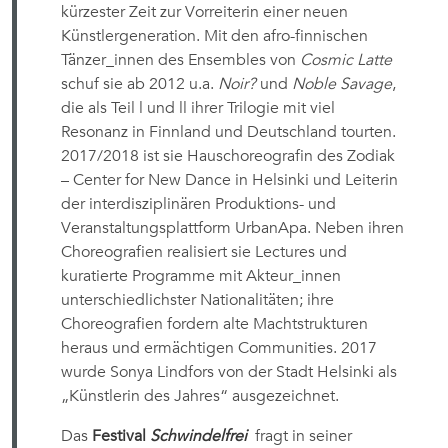
kürzester Zeit zur Vorreiterin einer neuen
Künstlergeneration. Mit den afro-finnischen
Tänzer_innen des Ensembles von
Cosmic Latte
schuf sie ab 2012 u.a.
Noir?
und
Noble Savage
,
die als Teil l und ll ihrer Trilogie mit viel
Resonanz in Finnland und Deutschland tourten.
2017/2018 ist sie Hauschoreografin des Zodiak
– Center for New Dance in Helsinki und Leiterin
der interdisziplinären Produktions- und
Veranstaltungsplattform UrbanApa. Neben ihren
Choreografien realisiert sie Lectures und
kuratierte Programme mit Akteur_innen
unterschiedlichster Nationalitäten; ihre
Choreografien fordern alte Machtstrukturen
heraus und ermächtigen Communities. 2017
wurde Sonya Lindfors von der Stadt Helsinki als
„Künstlerin des Jahres“ ausgezeichnet.
Das
Festival
Schwindelfrei
fragt in seiner