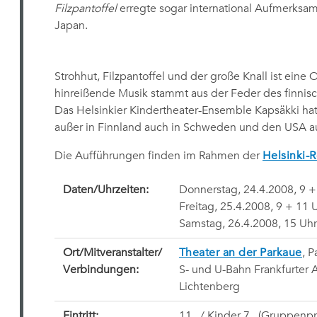
Filzpantoffel
erregte sogar international Aufmerksamk
Japan.
Strohhut, Filzpantoffel und der große Knall ist eine 
hinreißende Musik stammt aus der Feder des finni
Das Helsinkier Kindertheater-Ensemble Kapsäkki hat
außer in Finnland auch in Schweden und den USA au
Die Aufführungen finden im Rahmen der
Helsinki-
Daten/Uhrzeiten:
Donnerstag, 24.4.2008, 9 +
Freitag, 25.4.2008, 9 + 11 
Samstag, 26.4.2008, 15 Uhr
Ort/Mitveranstalter/
Theater an der Parkaue
, 
Verbindungen:
S- und U-Bahn Frankfurter 
Lichtenberg
Eintritt:
11,  / Kinder 7,  (Gruppen