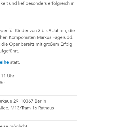
eit und lief besonders erfolgreich in
Oper für Kinder von 3 bis 9 Jahren; die
schen Komponisten Markus Fagerudd.
 die Oper bereits mit großem Erfolg
fgeführt.
Reihe
statt.
 11 Uhr
Uhr
Parkaue 29, 10367 Berlin
Allee, M13/Tram 16 Rathaus
preise möglich)