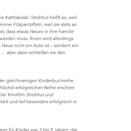
e Kattilakoski. Strohhut heißt so, weil
immer Filzpantoffeln, weil sie stets an
er, dass etwas Neues in ihre Familie
erden muss. Ihnen wird allerdings
Neue nicht ein Auto ist – sondern ein
 … aber dann schließen sie den
der gleichnamigen Kinderbuchreihe
 höchst erfolgreichen Reihe erschien
Der Kinofilm
Strohhut und
eit und lief besonders erfolgreich in
Oper für Kinder von 3 bis 9 Jahren; die