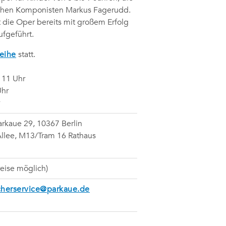
schen Komponisten Markus Fagerudd.
 die Oper bereits mit großem Erfolg
fgeführt.
Reihe
statt.
 11 Uhr
Uhr
Parkaue 29, 10367 Berlin
Allee, M13/Tram 16 Rathaus
preise möglich)
herservice@parkaue.de