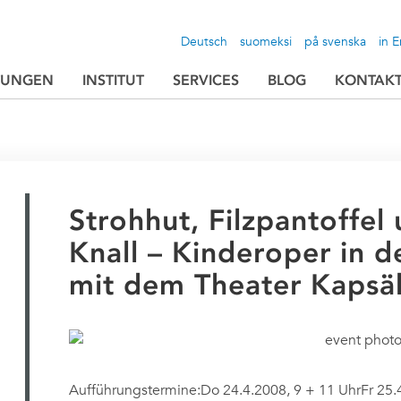
Deutsch
suomeksi
på svenska
in E
TUNGEN
INSTITUT
SERVICES
BLOG
KONTAK
Strohhut, Filzpantoffel
Knall – Kinderoper in 
mit dem Theater Kapsäk
Aufführungstermine:Do 24.4.2008, 9 + 11 UhrFr 25.4