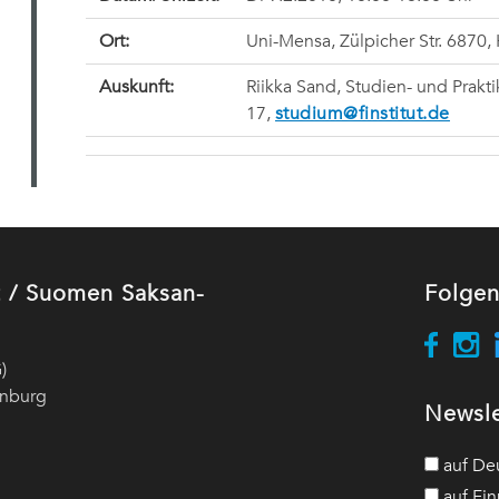
Ort:
Uni-Mensa, Zülpicher Str. 6870,
Auskunft:
Riikka Sand, Studien- und Prakt
17,
studium@finstitut.de
ut / Suomen Saksan-
Folgen
)
enburg
Newsle
auf De
auf Fin