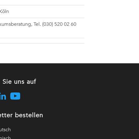
 Köln
ikumsberatung, Tel. (030) 520 02 60
 Sie uns auf
tter bestellen
utsch
nisch