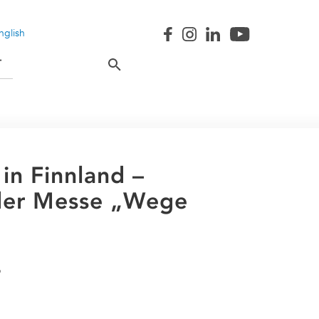
nglish
T
in Finnland –
 der Messe „Wege