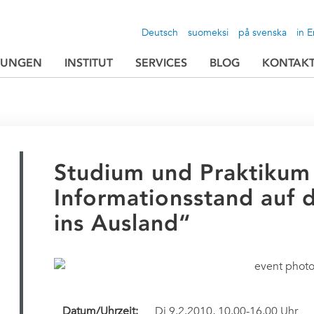
Deutsch
suomeksi
på svenska
in E
TUNGEN
INSTITUT
SERVICES
BLOG
KONTAK
Studium und Praktikum 
Informationsstand auf
ins Ausland“
Datum/Uhrzeit:
Di 9.2.2010, 10.00-16.00 Uhr