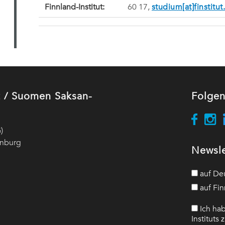
Finnland-Institut:
60 17,
studium[at]finstitut
ut / Suomen Saksan-
Folgen
)
enburg
Newsle
auf De
auf Fin
Ich hab
Instituts