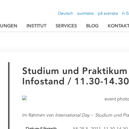
Deutsch
suomeksi
på svenska
in E
TUNGEN
INSTITUT
SERVICES
BLOG
KONTAK
Studium und Praktikum 
Infostand / 11.30-14.3
im Rahmen von
International Day − Studium und Pr