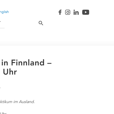
nglish
T
in Finnland –
0 Uhr
aktikum im Ausland
.