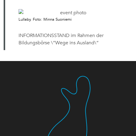
Lullaby. Foto: Minna Suoniemi
INFORMATIONSSTAND im Rahmen der
Bildungsbörse \“Wege ins Ausland\“