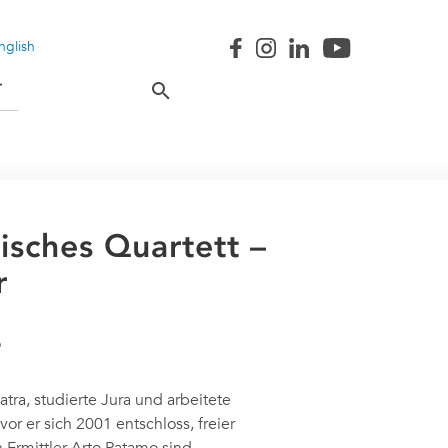
nglish
T
nisches Quartett –
r
tra, studierte Jura und arbeitete
r er sich 2001 entschloss, freier