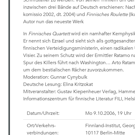
Schriftsteller zu werden. Von seinen Thrillern um de
inzwischen drei Bände auf Deutsch erschienen: Na
komissio 2002, dt. 2004) und
Finnisches Roulette
(Ik
Autor nun das neueste Werk
In
Finnisches Quartett
wird ein namhafter Kernphysike
Er nennt sich Ezrael und sieht sich alls gottgesand
finnischen Verteidigungsministerin, einen radikalen 
Visier. Zu seinem Schutz wird der Ermittler Ratamo
Spur des Killers führt nach Washington… Arto Ratam
um dem bestialischen Rächer zuvorzukommen.
Moderation: Gunnar Cynybulk
Deutsche Lesung: Elina Kritzokat
Mitveranstalter: Gustav Kiepenheuer Verlag, Hamm
Informationszentrum für finnische Literatur FILI, Hels
Datum/Uhrzeit:
Mo 9.10.2006, 19 Uhr
Ort/Verkehrs-
Finnland-Institut, Georg
verbindungen:
10117 Berlin-Mitte