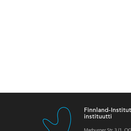
Finnland-Instit
instituutti
Marburger Str. 3 (1. OG