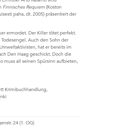
n Ermittler Arto Ratamo sind
ch
Finnisches Requiem
(Koston
uisesti paha, dt. 2005) präsentiert der
r ermordet. Der Killer tötet perfekt.
ter Todesengel. Auch den Sohn der
Umweltaktivisten, hat er bereits im
 nach Den Haag geschickt. Doch die
o muss all seinen Spürsinn aufbieten,
ett Krimibuchhandlung,
inki
enstr. 24 (1. OG)