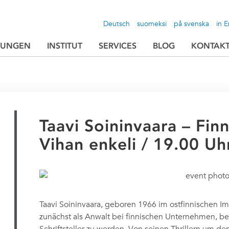
Deutsch
suomeksi
på svenska
in E
TUNGEN
INSTITUT
SERVICES
BLOG
KONTAK
Taavi Soininvaara – Fin
Vihan enkeli / 19.00 Uh
Taavi Soininvaara, geboren 1966 im ostfinnischen Ima
zunächst als Anwalt bei finnischen Unternehmen, bevo