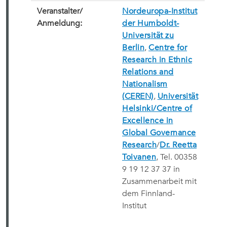
Veranstalter/
Nordeuropa-Institut
Anmeldung:
der Humboldt-
Universität zu
Berlin
,
Centre for
Research in Ethnic
Relations and
Nationalism
(CEREN)
,
Universität
Helsinki/Centre of
Excellence in
Global Governance
Research
/
Dr. Reetta
Toivanen
, Tel. 00358
9 19 12 37 37 in
Zusammenarbeit mit
dem Finnland-
Institut