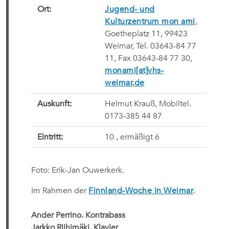
Ort:
Jugend- und
Kulturzentrum mon ami
,
Goetheplatz 11, 99423
Weimar, Tel. 03643-84 77
11, Fax 03643-84 77 30,
monami[at]vhs-
weimar.de
Auskunft:
Helmut Krauß, Mobiltel.
0173-385 44 87
Eintritt:
10 , ermäßigt 6 
Foto: Erik-Jan Ouwerkerk.
Im Rahmen der
Finnland-Woche in Weimar
.
Ander Perrino. Kontrabass
Jarkko Riihimäki, Klavier