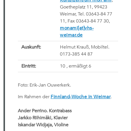
Kulturzentrum mon ami
,
Goetheplatz 11, 99423
Weimar, Tel. 03643-84 77
11, Fax 03643-84 77 30,
monami[at]vhs-
weimar.de
Auskunft:
Helmut Krauß, Mobiltel.
0173-385 44 87
Eintritt:
10 , ermäßigt 6 
Foto: Erik-Jan Ouwerkerk.
Im Rahmen der
Finnland-Woche in Weimar
.
Ander Perrino. Kontrabass
Jarkko Riihimäki, Klavier
Iskandar Widjaja, Violine