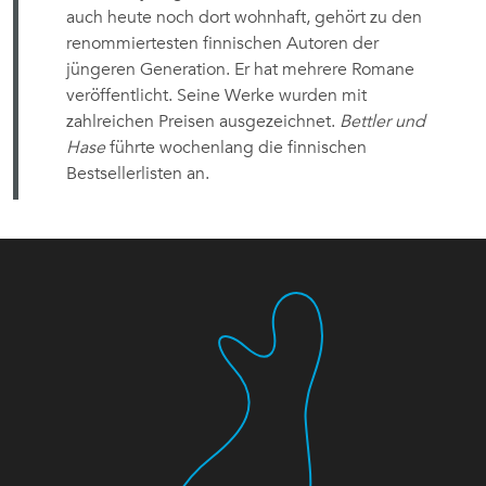
auch heute noch dort wohnhaft, gehört zu den
renommiertesten finnischen Autoren der
jüngeren Generation. Er hat mehrere Romane
veröffentlicht. Seine Werke wurden mit
zahlreichen Preisen ausgezeichnet.
Bettler und
Hase
führte wochenlang die finnischen
Bestsellerlisten an.