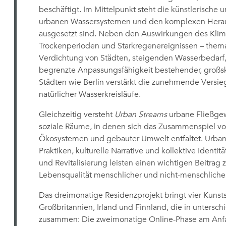
beschäftigt. Im Mittelpunkt steht die künstlerische 
urbanen Wassersystemen und den komplexen Herau
ausgesetzt sind. Neben den Auswirkungen des Kl
Trockenperioden und Starkregenereignissen – themat
Verdichtung von Städten, steigenden Wasserbedar
begrenzte Anpassungsfähigkeit bestehender, großska
Städten wie Berlin verstärkt die zunehmende Versie
natürlicher Wasserkreisläufe.
Gleichzeitig versteht
Urban Streams
urbane Fließgew
soziale Räume, in denen sich das Zusammenspiel von
Ökosystemen und gebauter Umwelt entfaltet. Urban
Praktiken, kulturelle Narrative und kollektive Identit
und Revitalisierung leisten einen wichtigen Beitrag 
Lebensqualität menschlicher und nicht-menschliche
Das dreimonatige Residenzprojekt bringt vier Kunst
Großbritannien, Irland und Finnland, die in untersch
zusammen: Die zweimonatige Online-Phase am Anf