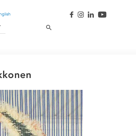
nglish
T
kkonen