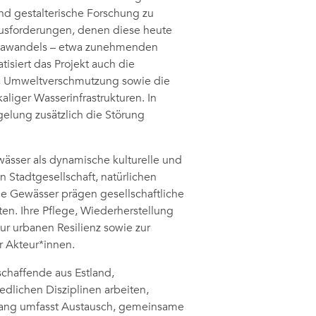
und gestalterische Forschung zu
sforderungen, denen diese heute
imawandels – etwa zunehmenden
isiert das Projekt auch die
f, Umweltverschmutzung sowie die
liger Wasserinfrastrukturen. In
gelung zusätzlich die Störung
ässer als dynamische kulturelle und
 Stadtgesellschaft, natürlichen
e Gewässer prägen gesellschaftliche
äten. Ihre Pflege, Wiederherstellung
zur urbanen Resilienz sowie zur
r Akteur*innen.
schaffende aus Estland,
iedlichen Disziplinen arbeiten,
ang umfasst Austausch, gemeinsame