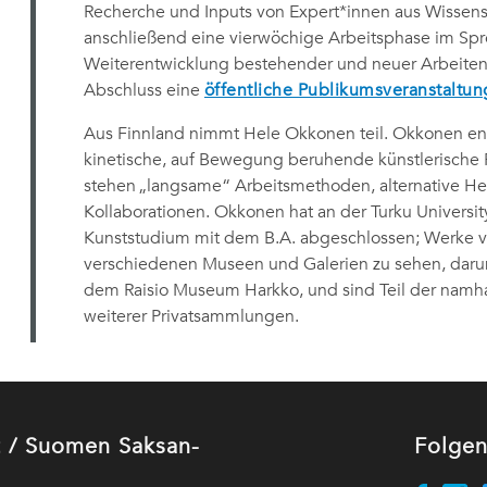
Recherche und Inputs von Expert*innen aus Wissensch
anschließend eine vierwöchige Arbeitsphase im Spree
Weiterentwicklung bestehender und neuer Arbeiten
Abschluss eine
öffentliche Publikumsveranstaltun
Aus Finnland nimmt Hele Okkonen teil. O
kkonen en
kinetische, auf Bewegung beruhende künstlerische
stehen „langsame“ Arbeitsmethoden, alternative H
Kollaborationen.
Okkonen hat an der Turku Universit
Kunststudium mit dem B.A. abgeschlossen; Werke v
verschiedenen Museen und Galerien zu sehen, da
dem Raisio Museum Harkko, und sind Teil der namha
weiterer Privatsammlungen.
ut / Suomen Saksan-
Folgen