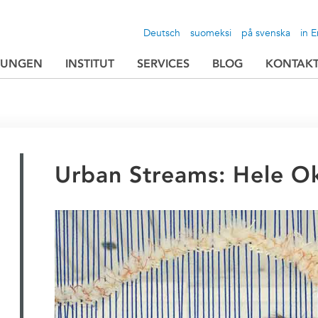
Deutsch
suomeksi
på svenska
in E
TUNGEN
INSTITUT
SERVICES
BLOG
KONTAK
Urban Streams: Hele O