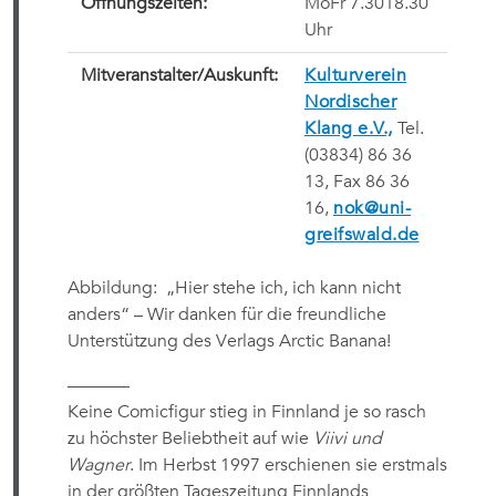
Öffnungszeiten:
MoFr 7.3018.30
Uhr
Mitveranstalter/Auskunft:
Kulturverein
Nordischer
Klang e.V.,
Tel.
(03834) 86 36
13, Fax 86 36
16,
nok@uni-
greifswald.de
Abbildung: „Hier stehe ich, ich kann nicht
anders“ – Wir danken für die freundliche
Unterstützung des Verlags Arctic Banana!
———–
Keine Comicfigur stieg in Finnland je so rasch
zu höchster Beliebtheit auf wie
Viivi und
Wagner
. Im Herbst 1997 erschienen sie erstmals
in der größten Tageszeitung Finnlands