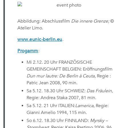
Abbildung: Abschlussfilm
Die innere Grenze;
©
Atelier Limo.
www.eunic-berlin.eu
.
Progamm
:
Mi 2.12. 20 Uhr FRANZÖSISCHE
GEMEINSCHAFT BELGIEN: Eröffnungsfilm
Dun mur lautre: De Berlin à Ceuta
, Regie :
Patric Jean 2008, 90 min.
Sa 5.12. 18.30 Uhr SCHWEIZ:
Das Fräulein
,
Regie: Andrea Staka 2007, 81 min.
Sa 5.12. 21 Uhr ITALIEN:
Lamerica
, Regie:
Gianni Amelio
1994
, 115 min.
So 6.12. 18.30 Uhr FINNLAND:
Myrsky –
Stormheart
, Regie: Kaisa Rastimo 2006, 96