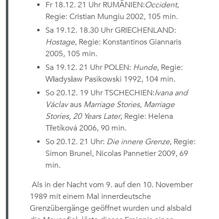
Fr 18.12. 21 Uhr RUMÄNIEN:
Occident
,
Regie: Cristian Mungiu 2002, 105 min.
Sa 19.12. 18.30 Uhr GRIECHENLAND:
Hostage
, Regie: Konstantinos Giannaris
2005, 105 min.
Sa 19.12. 21 Uhr POLEN:
Hunde
, Regie:
Władysław Pasikowski 1992, 104 min.
So 20.12. 19 Uhr TSCHECHIEN:
Ivana and
Václav
aus
Marriage Stories, Marriage
Stories, 20 Years Later
, Regie: Helena
T
řetíková 2006
, 90 min.
So 20.12. 21 Uhr:
Die innere Grenze
, Regie:
Simon Brunel, Nicolas Pannetier 2009, 69
min.
Als in der Nacht vom 9. auf den 10. November
1989 mit einem Mal innerdeutsche
Grenzübergänge geöffnet wurden und alsbald