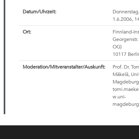
Datum/Uhrzeit:
Donnerstag
1.6.2006, 1
Ort:
Finnland-Ins
Georgenstr. 
OG)
10117 Berli
Moderation/Mitveranstalter/Auskunft:
Prof. Dr. To
Mäkelä, Univ
Magdeburg
tomi.maeke
w.uni-
magdeburg