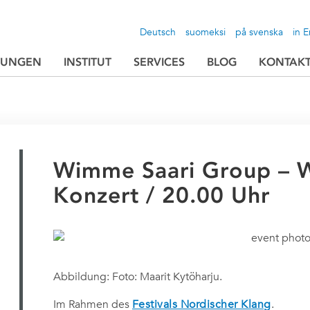
Deutsch
suomeksi
på svenska
in E
TUNGEN
INSTITUT
SERVICES
BLOG
KONTAK
Wimme Saari Group – W
Konzert / 20.00 Uhr
Abbildung: Foto: Maarit Kytöharju.
Im Rahmen des
Festivals Nordischer Klang
.