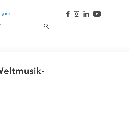
nglish
T
eltmusik-