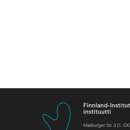
Finnland-Instit
instituutti
Marburger Str. 3 (1. OG