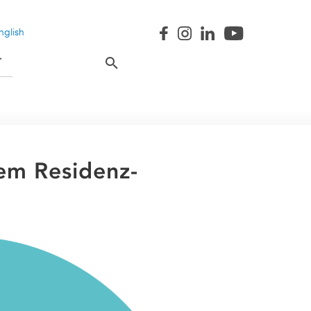
nglish
T
em Residenz-