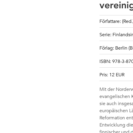
verein
Författare: (Red
Serie: Finlandsi
Förlag: Berlin (
ISBN: 978-3-870
Pris: 12 EUR
Mit der Norder
evangelischen K
sie auch insgesa
europäischen Lä
Reformation ent
Entwicklung die
finnischer und 