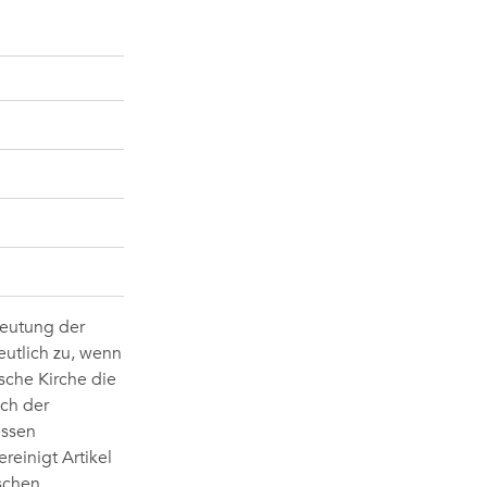
deutung der
eutlich zu, wenn
ische Kirche die
ach der
essen
reinigt Artikel
ischen