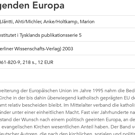
igenden Europa
.)Jäntti, Ahti/Michler, Anke/Holtkamp, Marion
nstitutet i Tysklands publikationsserie 5
Berliner Wissenschafts-Verlag) 2003
61-820-9, 218 s., 12 EUR
weiterung der Europäischen Union im Jahre 1995 nahm die Be
irche in der bis dahin überwiegend katholisch geprägten EU d
mt relativ bescheiden bleibt. Im Mittelalter verband die kathol
nder unter einer einheitlichen Macht. Fast vier Jahrhunderte n
stand der Wunsch nach einem politisch geeinten Europa, an d
 evangelischen Kirchen wesentlichen Anteil haben. Der Band ve
deutscher Autoren, die nach den kirchlichen, sozialen und polit