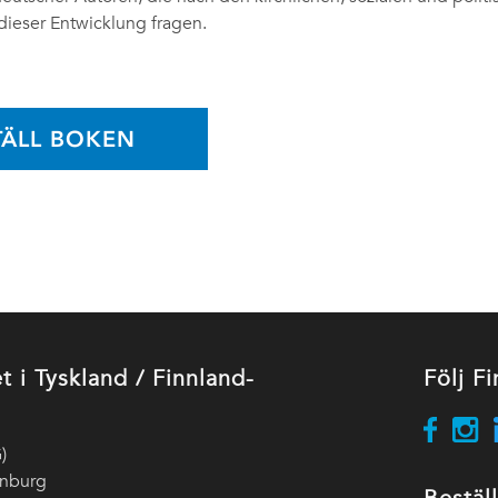
ieser Entwicklung fragen.
TÄLL BOKEN
et i Tyskland / Finnland-
Följ Fi
)
enburg