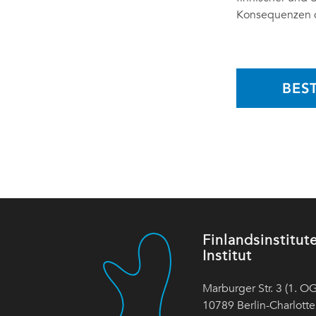
Konsequenzen d
BES
Finlandsinstitut
Institut
Marburger Str. 3 (1. OG
10789 Berlin-Charlott