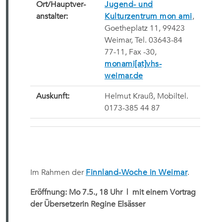
Ort/Hauptver-
Jugend- und
anstalter:
Kulturzentrum mon ami
,
Goetheplatz 11, 99423
Weimar, Tel. 03643-84
77-11, Fax -30,
monami[at]vhs-
weimar.de
Auskunft:
Helmut Krauß, Mobiltel.
0173-385 44 87
Im Rahmen der
Finnland-Woche in Weimar
.
Eröffnung: Mo 7.5., 18 Uhr
| mit einem Vortrag
der Übersetzerin Regine Elsässer