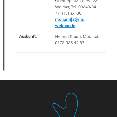
Goetheplatz 11, 99423
Weimar, Tel. 03643-84
77-11, Fax -30,
monami[at]vhs-
weimar.de
Auskunft:
Helmut Krauß, Mobiltel.
0173-385 44 87