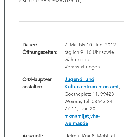
erschien (ISBN 9526703510 ).
Dauer/
7. Mai bis 10. Juni 2012
Öffnungszeiten:
täglich 9−16 Uhr sowie
während der
Veranstaltungen
Ort/Hauptver-
Jugend- und
anstalter:
Kulturzentrum mon ami
,
Goetheplatz 11, 99423
Weimar, Tel. 03643-84
77-11, Fax -30,
monami[at]vhs-
weimar.de
Auskunft:
Helmut Krauß, Mobiltel.