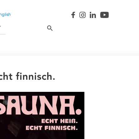
nglish
T
ht finnisch.