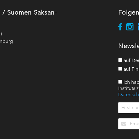
ut / Suomen Saksan-
Folgen
)
enburg
Newsle
auf De
auf Fin
Ich hab
Instituts
Datensch