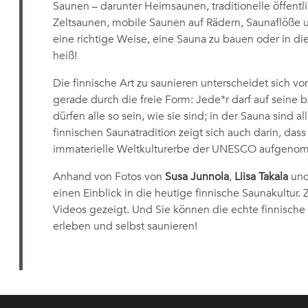
Saunen – darunter Heim­saunen, traditionelle öffe
Zeltsaunen, mobile Saunen auf Rädern, Sauna­flöße u
eine richtige Weise, eine Sauna zu bauen oder in di
heiß!
Die finnische Art zu saunieren unterscheidet sich v
gerade durch die freie Form: Jede*r darf auf seine 
dürfen alle so sein, wie sie sind; in der Sauna sind 
finnischen Saunatradition zeigt sich auch darin, dass s
immaterielle Welt­kultur­erbe der UNESCO aufgen
Anhand von Fotos von
Susa Junnola
,
Liisa Takala
un
einen Einblick in die heutige finnische Saunakultur
Videos gezeigt. Und Sie können die echte finnische
erleben und selbst saunieren!