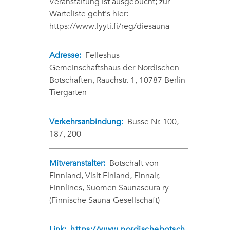
Veranstaltung ist ausgebucht; zur
Warteliste geht's hier:
https://www.lyyti.fi/reg/diesauna
Adresse:
Felleshus –
Gemeinschaftshaus der Nordischen
Botschaften, Rauchstr. 1, 10787 Berlin-
Tiergarten
Verkehrsanbindung:
Busse Nr. 100,
187, 200
Mitveranstalter:
Botschaft von
Finnland, Visit Finland, Finnair,
Finnlines, Suomen Saunaseura ry
(Finnische Sauna-Gesellschaft)
Link:
https://www.nordischebotsch