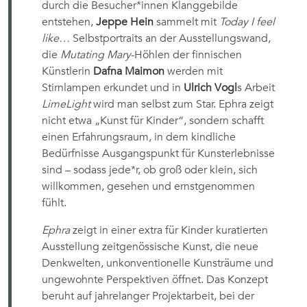
durch die Besucher*innen Klanggebilde
entstehen,
Jeppe Hein
sammelt mit
Today I feel
like…
Selbstportraits an der Ausstellungswand,
die
Mutating Mary
-Höhlen der finnischen
Künstlerin
Dafna Maimon
werden mit
Stirnlampen erkundet und in
Ulrich Vogl
s Arbeit
LimeLight
wird man selbst zum Star. Ephra zeigt
nicht etwa „Kunst für Kinder“, sondern schafft
einen Erfahrungsraum, in dem kindliche
Bedürfnisse Ausgangspunkt für Kunsterlebnisse
sind – sodass jede*r, ob groß oder klein, sich
willkommen, gesehen und ernstgenommen
fühlt.
Ephra
zeigt in einer extra für Kinder kuratierten
Ausstellung zeitgenössische Kunst, die neue
Denkwelten, unkonventionelle Kunsträume und
ungewohnte Perspektiven öffnet. Das Konzept
beruht auf jahrelanger Projektarbeit, bei der