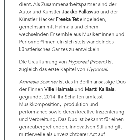
dient. Als Zusammenarbeitspartner sind der
Autor und Künstler
Jaakko Pallasvuo
und der
Künstler-Hacker
Freeka Tet
eingeladen,
gemeinsam mit Haimala und einem
wechselnden Ensemble aus Musiker*innen und
Performer*innen ein sich stets wandelndes
künstlerisches Ganzes zu entwickeln.
Die Uraufführung von
Hyporeal (Proem)
ist
zugleich das erste Kapitel von
Hyporeal
.
Amnesia Scanner
ist das in Berlin ansässige Duo
der Finnen
Ville Haimala
und
Martti Kalliala
,
gegründet 2014. Ihr Schaffen umfasst
Musikkomposition, -produktion und -
performance sowie deren kreative Inszenierung
und Verbreitung. Das Duo ist bekannt für einen
genreübergreifenden, innovativen Stil und gilt
mittlerweile als unverzichtbarer Act auf