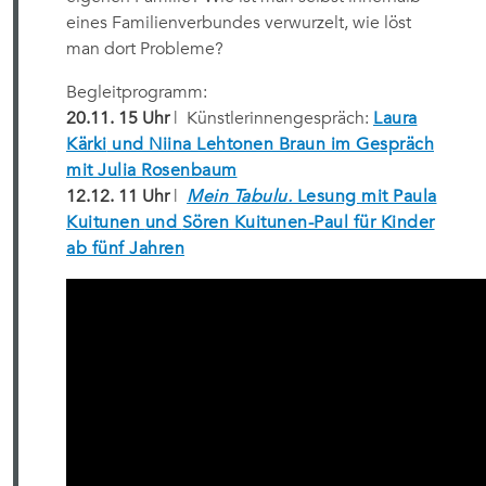
eines Familienverbundes verwurzelt, wie löst
man dort Probleme?
Begleitprogramm:
20.11. 15 Uhr
| Künstlerinnengespräch:
Laura
Kärki
und
Niina Lehtonen Braun
im Gespräch
mit
Julia Rosenbaum
12.12. 11 Uhr
|
Mein Tabulu.
Lesung mit
Paula
Kuitunen
und
Sören Kuitunen-Paul
für Kinder
ab fünf Jahren