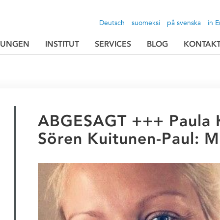
Deutsch
suomeksi
på svenska
in E
TUNGEN
INSTITUT
SERVICES
BLOG
KONTAK
ABGESAGT +++ Paula K
Sören Kuitunen-Paul: M