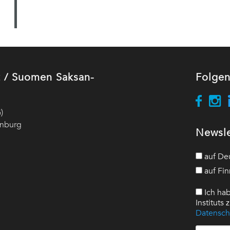
ut / Suomen Saksan-
Folgen
)
enburg
Newsle
auf De
auf Fin
Ich hab
Instituts
Datensch