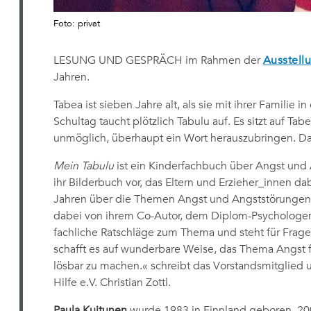
Foto: privat
LESUNG UND GESPRÄCH im Rahmen der
Ausstell
Jahren.
Tabea ist sieben Jahre alt, als sie mit ihrer Familie 
Schultag taucht plötzlich Tabulu auf. Es sitzt auf Tab
unmöglich, überhaupt ein Wort herauszubringen. Das
Mein Tabulu
ist ein Kinderfachbuch über Angst und 
ihr Bilderbuch vor, das Eltern und Erzieher_innen da
Jahren über die Themen Angst und Angststörungen z
dabei von ihrem Co-Autor, dem Diplom-Psychologen 
fachliche Ratschläge zum Thema und steht für Frage
schafft es auf wunderbare Weise, das Thema Angst 
lösbar zu machen.« schreibt das Vorstandsmitglied 
Hilfe e.V. Christian Zottl.
Paula Kuitunen
wurde 1983 in Finnland geboren. 200