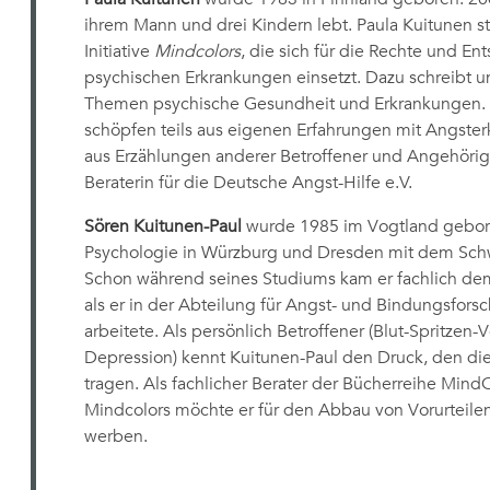
ihrem Mann und drei Kindern lebt. Paula Kuitunen st
Initiative
Mindcolors
, die sich für die Rechte und E
psychischen Erkrankungen einsetzt. Dazu schreibt und
Themen psychische Gesundheit und Erkrankungen. 
schöpfen teils aus eigenen Erfahrungen mit Angste
aus Erzählungen anderer Betroffener und Angehöriger
Beraterin für die Deutsche Angst-Hilfe e.V.
Sören Kuitunen-Paul
wurde 1985 im Vogtland gebore
Psychologie in Würzburg und Dresden mit dem Schw
Schon während seines Studiums kam er fachlich d
als er in der Abteilung für Angst- und Bindungsfor
arbeitete. Als persönlich Betroffener (Blut-Spritzen
Depression) kennt Kuitunen-Paul den Druck, den di
tragen. Als fachlicher Berater der Bücherreihe Mind
Mindcolors möchte er für den Abbau von Vorurteile
werben.