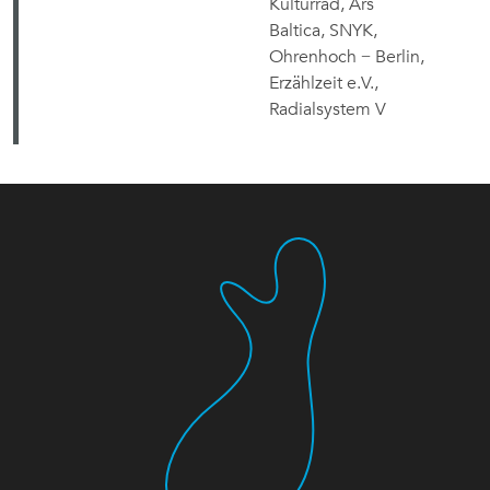
Kulturråd, Ars
Baltica, SNYK,
Ohrenhoch − Berlin,
Erzählzeit e.V.,
Radialsystem V