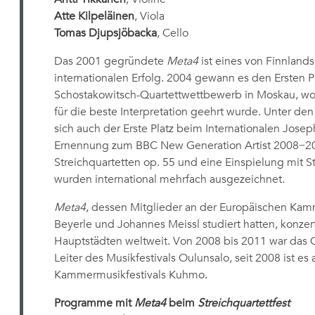
Atte Kilpeläinen
, Viola
Tomas Djupsjöbacka
, Cello
Das 2001 gegründete
Meta4
ist eines von Finnland
internationalen Erfolg. 2004 gewann es den Ersten P
Schostakowitsch-Quartettwettbewerb in Moskau, w
für die beste Interpretation geehrt wurde. Unter d
sich auch der Erste Platz beim Internationalen Jo
Ernennung zum BBC New Generation Artist 2008−2
Streichquartetten op. 55 und eine Einspielung mit S
wurden international mehrfach ausgezeichnet.
Meta4
, dessen Mitglieder an der Europäischen Ka
Beyerle und Johannes Meissl studiert hatten, konzer
Hauptstädten weltweit. Von 2008 bis 2011 war das Q
Leiter des Musikfestivals Oulunsalo, seit 2008 ist e
Kammermusikfestivals Kuhmo.
Programme mit
Meta4
beim
Streichquartettfest