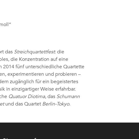
moll“
rt das
Streichquartettfest
: die
es, die Konzentration auf eine
 2014 fünf unterschiedliche Quartette
eren, experimentieren und probieren –
dern zugänglich für ein begeistertes
k in einzigartiger Weise erfahrbar.
sche
Quatuor Diotima
, das
Schumann
et
und das Quartet
Berlin-Tokyo
.