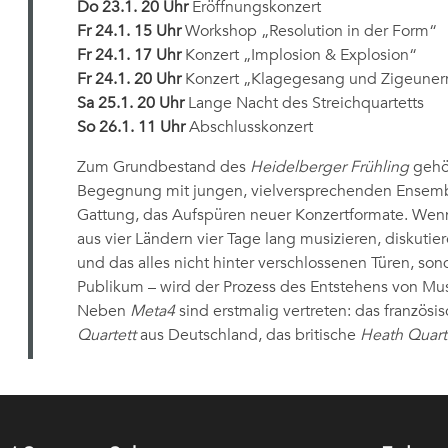
Do 23.1. 20 Uhr
Eröffnungskonzert
Fr 24.1. 15 Uhr
Workshop „Resolution in der Form“
Fr 24.1. 17 Uhr
Konzert „Implosion & Explosion“
Fr 24.1. 20 Uhr
Konzert „Klagegesang und Zigeuner
Sa 25.1. 20 Uhr
Lange Nacht des Streichquartetts
So 26.1. 11 Uhr
Abschlusskonzert
Zum Grundbestand des
Heidelberger Frühling
gehö
Begegnung mit jungen, vielversprechenden Ensembl
Gattung, das Aufspüren neuer Konzertformate. Wenn
aus vier Ländern vier Tage lang musizieren, diskuti
und das alles nicht hinter verschlossenen Türen, son
Publikum – wird der Prozess des Entstehens von Musi
Neben
Meta4
sind erstmalig vertreten: das französi
Quartett
aus Deutschland, das britische
Heath Quart