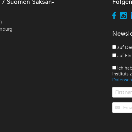
ut / Suomen Saksan-
Folgen
)
enburg
Newsle
auf De
auf Fin
Ich hab
Instituts
Datensch