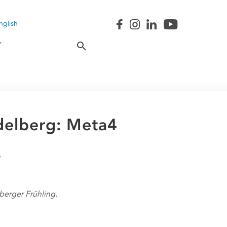
nglish
T
idelberg: Meta4
berger Frühling
.