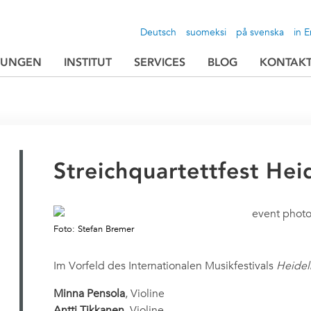
Deutsch
suomeksi
på svenska
in E
TUNGEN
INSTITUT
SERVICES
BLOG
KONTAK
Streichquartettfest He
Foto: Stefan Bremer
Im Vorfeld des Internationalen Musikfestivals
Heidel
Minna Pensola
, Violine
Antti Tikkanen
, Violine