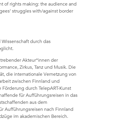
nt of rights making: the audience and
ugees’ struggles with/against border
d Wissenschaft durch das
glicht.
fstrebender Akteur*innen der
ormance, Zirkus, Tanz und Musik. Die
ät, die internationale Vernetzung von
rbeit zwischen Finnland und
ne Förderung durch TelepART-Kunst
haffende für Aufführungsreisen in das
stschaffenden aus dem
ür Aufführungsreisen nach Finnland
dzüge im akademischen Bereich.