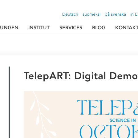
Deutsch
suomeksi
på svenska
in E
TUNGEN
INSTITUT
SERVICES
BLOG
KONTAK
TelepART: Digital Demo