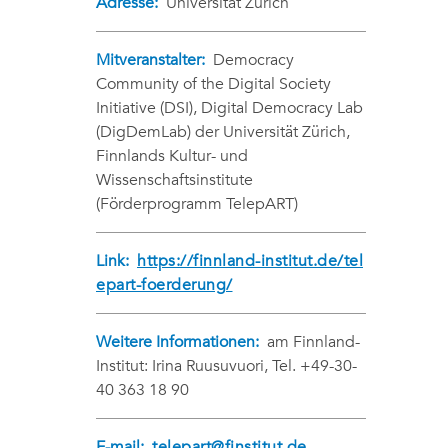
Adresse:
Universität Zürich
Mitveranstalter:
Democracy
Community of the Digital Society
Initiative (DSI), Digital Democracy Lab
(DigDemLab) der Universität Zürich,
Finnlands Kultur- und
Wissenschaftsinstitute
(Förderprogramm TelepART)
Link:
https://finnland-institut.de/tel
epart-foerderung/
Weitere Informationen:
am Finnland-
Institut: Irina Ruusuvuori, Tel. +49-30-
40 363 18 90
E-mail:
telepart@finstitut.de