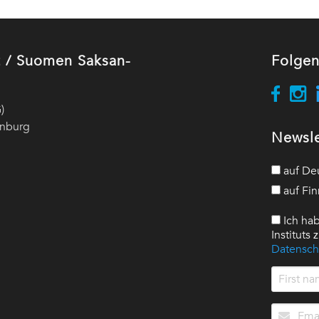
ut / Suomen Saksan-
Folgen
)
enburg
Newsle
auf De
auf Fin
Ich hab
Instituts
Datensch