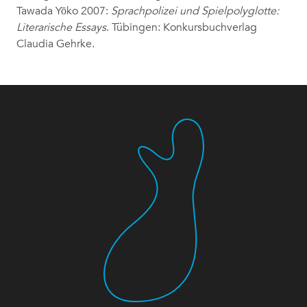
Tawada Yōko 2007:
Sprachpolizei und Spielpolyglotte:
Literarische Essays
. Tübingen: Konkursbuchverlag
Claudia Gehrke.