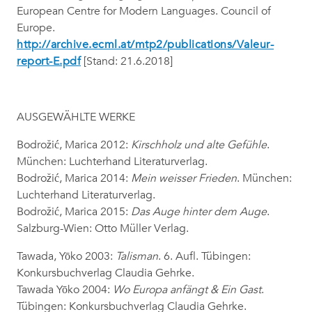
European Centre for Modern Languages. Council of
Europe.
http://archive.ecml.at/mtp2/publications/Valeur-
report-E.pdf
[Stand: 21.6.2018]
AUSGEWÄHLTE WERKE
Bodrožić, Marica 2012:
Kirschholz und alte Gefühle
.
München: Luchterhand Literaturverlag.
Bodrožić, Marica 2014:
Mein weisser Frieden
. München:
Luchterhand Literaturverlag.
Bodrožić, Marica 2015:
Das Auge hinter dem Auge
.
Salzburg-Wien: Otto Müller Verlag.
Tawada, Yōko 2003:
Talisman
. 6. Aufl. Tübingen:
Konkursbuchverlag Claudia Gehrke.
Tawada Yōko 2004:
Wo Europa anfängt & Ein Gast
.
Tübingen: Konkursbuchverlag Claudia Gehrke.