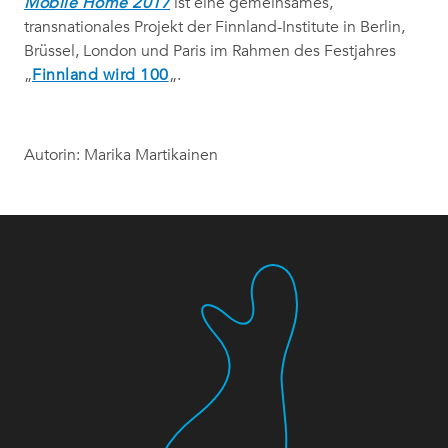
Mobile Home 2017
ist eine gemeinsames,
transnationales Projekt der Finnland-Institute in Berlin,
Brüssel, London und Paris im Rahmen des Festjahres
„
Finnland wird 100
„.
Autorin: Marika Martikainen